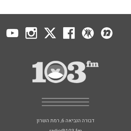
דבורה הנביאה 6, רמת השרון
radio@103.fm