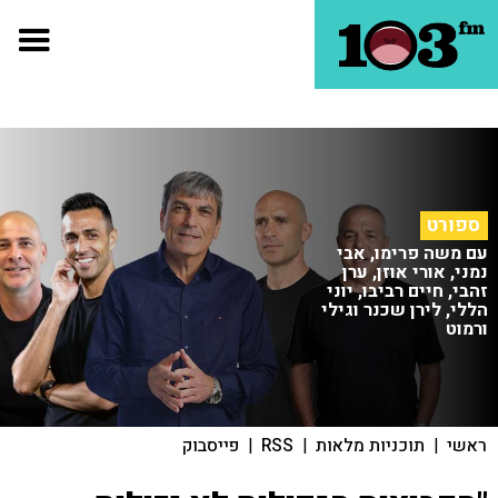
ספורט
עם משה פרימו, אבי
נמני, אורי אוזן, ערן
זהבי, חיים רביבו, יוני
הללי, לירן שכנר וגילי
ורמוט
ראשי
|
תוכניות מלאות
|
RSS
|
פייסבוק