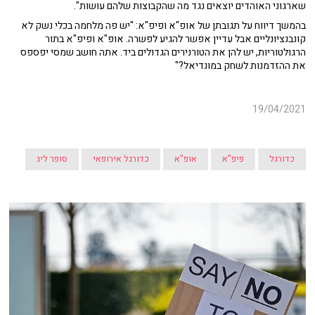
שארגוני האוהדים יוצאים נגד מה שהקבוצות שלהם עושות".
בהמשך דיווח על תגובתן של אופ"א ופיפ"א: "יש פה מלחמה בכלי נשק לא
קונבנציונליים אבל עדיין אפשר להגיע לפשרה. אופ"א ופיפ"א בתור
הרגולטוריות, יש להן את הטורנירים הגדולים ביד. אתה חושב שמסי יפספס
את ההזדמנות לשחק במונדיאל?"
19/04/2021
כדורגל
פיפ"א
אופ"א
כדורגל אירופאי
סופר ליג