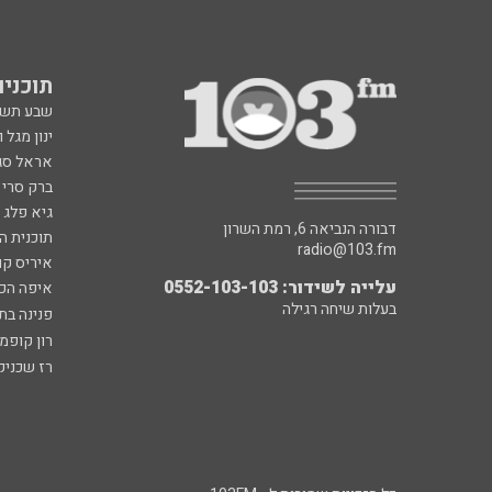
תוכניות fm
שבע תש
ינון מגל 
אראל סג"
ברק סרי 
גיא פלג
דבורה הנביאה 6, רמת השרון
תוכנית ה
radio@103.fm
איריס קו
עלייה לשידור: 0552-103-103
איפה הכ
בעלות שיחה רגילה
פנינה בת
רון קופמ
רז שכניק