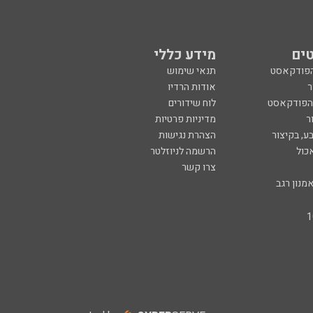
ים
מידע כללי
הפודקאסט
תנאי שימוש
ר
אודות הרדיו
 הפודקאסט
לוח שידורים
ר
מדיניות פרטיות
ע, בקיצור
הצהרת נגישות
כול
הרשמה לניוזלטר
צרו קשר
מנון רגב