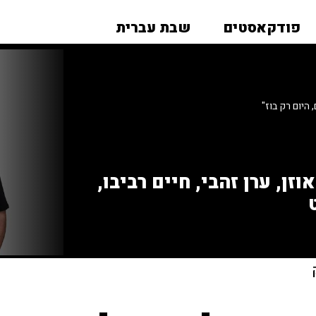
פודקאסטים
שבת עברית
 היום רק בוז"
זן, ערן זהבי, חיים רביבו,