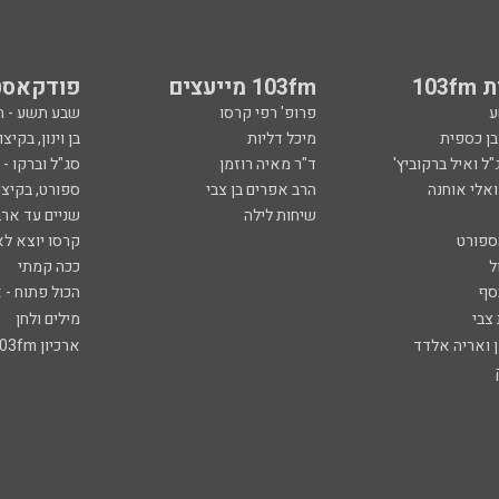
103
103fm מייעצים
פודקאסט
ע
פרופ' רפי קרסו
שבע תשע - 
ובן כספית
מיכל דליות
בן וינון, בקיצו
ל ואיל ברקוביץ'
ד"ר מאיה רוזמן
סג"ל וברקו -
ואלי אוחנה
הרב אפרים בן צבי
ספורט, בקיצו
שיחות לילה
שניים עד ארב
ספורט
קרסו יוצא לא
ל
ככה קמתי
סף
הכול פתוח - א
 צבי
מילים ולחן
ן ואריה אלדד
ארכיון 103fm