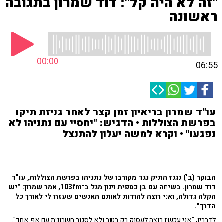
"זה לא היה קל": דוד שמרון בתגובה
ראשונה
00:00
06:55
עו"ד שמרון בריאיון זמן קצר לאחר גניזת תיקו
בפרשת הצוללות • הדגיש: "יחסיי עם נתניהו לא
נפגעו" • וקרא למשה יעלון להתנצל
הבוקר (ב') נגנז התיק נגד מקורבו של נתניהו בפרשת הצוללות, עו"ד
דוד שמרון. בשיחה עם בן כספית וינון מגל ב־103fm, אמר שמרון: "יש
הקלה גדולה, ואני רוצה להודות לאותם האנשים שעזרו לי לאורך כל
הדרך".
לדבריו, "אני עכשיו רוצה לעסוק רק בטוב ולא לסגור חשבונות עם אף אחד".