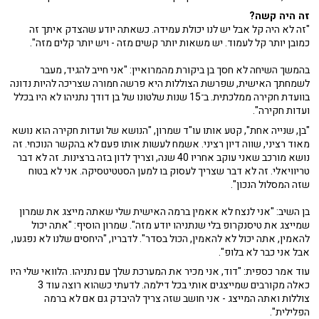
זה היה קשה?
"זה לא היה קל אבל יש לנו יכולת עמידה. כשאתה יודע שהצדק איתך זה
כמובן יותר קל לעמוד. יש משאות יותר קשים מזה - ויש יותר קלים מזה".
בהמשך השיחה לא חסך בן ביקורת מהמרואיין: "אני חייב להגיד, מעבר
לשמחתך האישית, שפרשת הצוללות היא פרשה חמורה שצריכה להיות נדונה
בוועדת חקירה ממלכתית. ב־15 שנות שלטונו של בן דודך נתניהו לא היו בכלל
ועדות חקירה".
"בן, שנייה אחת", קטע אותו עו"ד שמרון, "הנושא של ועדות חקירה הוא נושא
מאוד רציני, שווה דיון רציני. אשמח לעשות אותו פעם לא בהקשר הנוכחי. זה
נושא מורכב שאני עוקב אחריו 40 שנה, וצריך לדון בזה ברצינות. זה לא דבר
טריוויאלי. זה לא דבר שצריך לעסוק בו למען הסטטיטסיקה. אני לא בטוח
שזה המסלול הנכון".
בן השיב: "אני לנצח לא אאמין ברמה האישית שלי שאתה מייצג את שמרון
שמייצג את טיסנקרופ בלי שנתניהו יודע מזה". שמרון הוסיף: "אתה יכול
להאמין, אתה יכול לא להאמין, הכול בסדר". לדבריו, "היחסים שלנו לא נפגעו,
אבל אני כבר לא בלופ".
עוד אמר כספית: "דוד, אני מכיר את המערכת שלך עם נתניהו. הלוואי שלי היו
כאלה מקורבים שמייצגים אותי בכל דילמה. לדעתי כשהוא רוצה עוד 3
צוללות ואתה המייצג - אני חושב שזה צריך להיבדק גם אם לא ברמה
הפלילית".