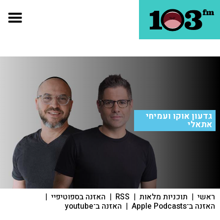
גדעון אוקו ועמיחי
אתאלי
ראשי
|
תוכניות מלאות
|
RSS
|
האזנה בספוטיפיי
|
האזנה ב־Apple Podcasts
|
האזנה ב־youtube