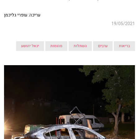
עריכה: עופרי גליכמן
19/05/2021
בריאות
ערבים
השתלות
מהומות
יגאל יהושע