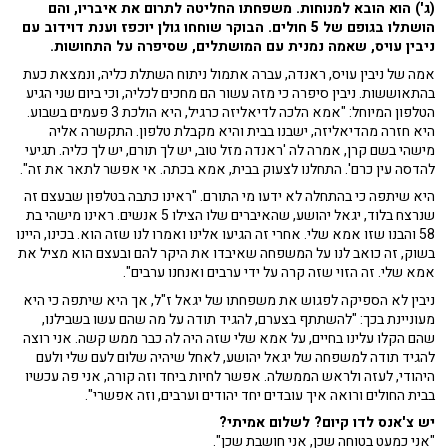
(ג') הוא הובא למנוחות. משפחתו החליטה לתרום את איבריו, והם
הושתלו בגופם של 5 חולים. הבוקר שוחחו גולן יוכפז וענת דוידוב עם
ניבין עויס, שאמה נמנית עם המושתלים, שסיפרה על התחושות.
אמה של ניבין עויס, ראנדה, עברה אתמול ניתוח השתלת כליה, ונמצאת כעת
בהתאוששות. ניבין סיפרה כי מזה עשור הם מחכים לכליה, וכי ביום שני הגיע
הטלפון המיוחל: "אמא הלכה לדיאליזה כרגיל, היא הולכת 3 פעמים בשבוע.
היא חזרה מהדיאליזה, ישבנו בבית והיא מקבלת טלפון. התקשרה אליה
מישהי בשם קרן, אמרה לה 'ראנדה מזל טוב, יש לך תורם, יש לך כליה. תגיעי
להדסה עין כרם'. התחלנו לצעוק בבית, אמא בכתה. אי אפשר לתאר את זה".
היא שיתפה כי בהתחלה לא ידעו מי התורם. "ראינו כתבה בטלפון שבעצם זה
שנרצח בלוד, יגאל יהושע, שהאיברים שלו הצילו 5 אנשים. ראינו מישהי בת
58 והבנו שזו אמא שלי. אחרי זה הגיעו אלינו ואמרו לנו שזה הוא. בכינו, היינו
בשוק, זה כואב לנו על המשפחה שאיבדו את היקר להם ובעצם הוא מציל את
אמא שלי. זה הזוי שזה קרה על ידי ערבים ואנחנו ערבים".
ניבין לא הספיקה לפגוש את משפחתו של יגאל ז"ל, אך היא שיתפה כי היא
מעוניינת בכך: "להשתתף בצערם, להגיד תודה על מה שהם עשו בשבילנו,
שהם הקלו עלינו בחיים, על אמא שלי שזה היה לה כבר ממש קשה. אני רוצה
להגיד תודה למשפחה של יגאל יהושע, לאחל שיהיה שלום לעם שלי ולעם
היהודי, לעזה ולראש הממשלה. אפשר לחיות ביחד וזה קורה, אני פה עכשיו
בבית החולים ורואה איך עובדים יחד יהודים וערבים, וזה אפשרי".
יש צ'אנס לדו קיום? לשלום אמיתי?
"אני כמעט בטוחה שכן, אני חושבת שכן".