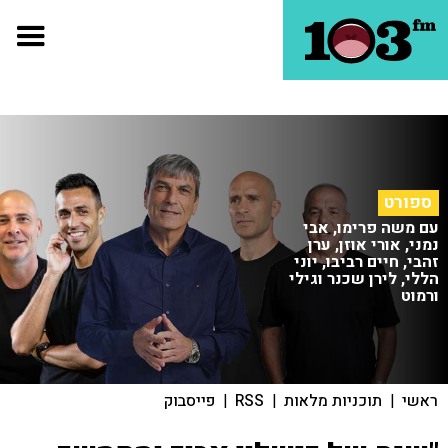
ספורט
עם משה פרימו, אבי
נמני, אורי אוזן, ערן
זהבי, חיים רביבו, יוני
הללי, לירן שכנר וגילי
ורמוט
ראשי
|
תוכניות מלאות
|
RSS
|
פייסבוק