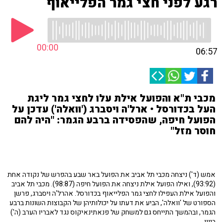
רגע לפני חצי גמר הפלייאוף
00:00
06:57
מכבי ת"א והפועל אילת עלו לחצי גמר ליגת
העל בכדורסל • ארל'ה ויסברג ('וואלה') עדכן על
הפועל חיפה, שהפסידה ברבע הגמר: "היה להם
חוסר מזל"
אמש (ד') ניצחה מכבי תל אביב את הפועל באר שבע בהפרש של נקודה אחת
(93:92), ואילו הפועל אילת ניצחה את הפועל חיפה (98:87). מכבי תל אביב
והפועל אילת העפילו לחצי גמר הפלייאוף בכדורסל. אהרל'ה ויסברג, פרשן
הספורט של 'וואלה', הביע את דעתו על יכולותיהן של הקבוצות השונות ברבע
הגמר, ובהמשך התייחס גם למשחק של פנאתינאיקוס נגד לאבריו הערב (ה')
ביוון.