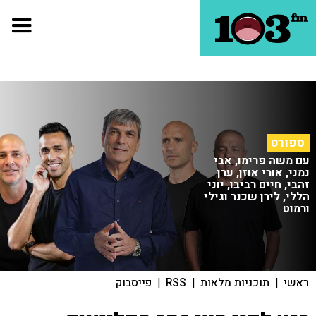
ספורט
עם משה פרימו, אבי
נמני, אורי אוזן, ערן
זהבי, חיים רביבו, יוני
הללי, לירן שכנר וגילי
ורמוט
ראשי
|
תוכניות מלאות
|
RSS
|
פייסבוק