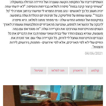
השתיים דיברו על התקופה הקשה שעברה ועל הירידה הגדולה במשקלה:
"עשיתי קיצור קיבה במוח" סיפרה לסלאו בבדיחות והוסיפה: "לא ידעתי שזה
יהיה חשוב כל כך לאנשים - נהג מונית החמיא לי ומישהי ברחוב אמרה לי 'כל
הכבוד'". עושו שוחחו על פוליטיקה, על חגיגות יום ההולדת שלה בחופשה
במיקונוס ועל המופע החדש שלה - מי מפחד מחנה לסלאו. היא סיפרה
לרבקה על ההשראה למופע, שהגיעה מהאביזרים והתלבושות ששמרה לאורך
השנים ומהזיכרונות שהרכיבו את הקריירה שלה: "זה סטנדאפ עם במה
משגעת, שהיא בעצם החדר שלי בבית שאני שומרת בו את הדברים את כל
הבגדים והזיכרונות שחבל לי לזרוק. כל הקריירה שלי שם. אני זוכרת את
החיים שלי לא לפי תאריכים, אלא לפי אירועים - חתונות, גירושים, לידות
והצגות".
04/06/2021
קולנוע
תיאטרון
חנה לסלאו
שטיסל