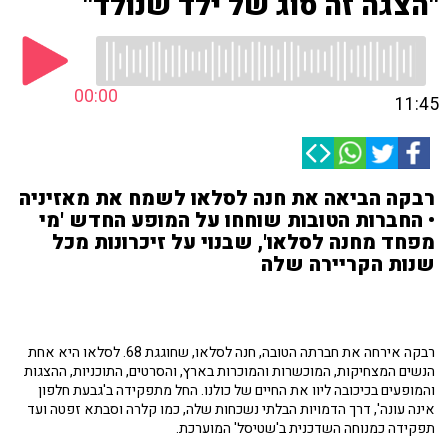
"הצגה זה סוג של ילד שנולד"
00:00
11:45
רבקה הביאה את חנה לסלאו לשמח את מאזיניה
• החברות הטובות שוחחו על המופע החדש 'מי
מפחד מחנה לסלאו', שבנוי על זיכרונות מכל
שנות הקריירה שלה
רבקה אירחה את חברתה הטובה, חנה לסלאו, שחוגגת 68. לסלאו היא אחת
הנשים המצחיקות, המוכשרות והמוכרות בארץ, והסרטים, התוכניות, ההצגות
והמופעים בכיכובה ליוו את החיים של כולנו. החל מתפקידה ב'גבעת חלפון
אינה עונה', דרך הדמויות הבלתי נשכחות שלה, כמו קלרה וסבתא זפטה ועד
תפקידה כמנוחה השדכנית ב'שטיסל' המוערכת.