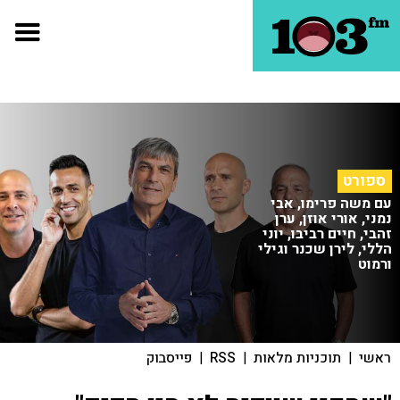
ספורט
עם משה פרימו, אבי
נמני, אורי אוזן, ערן
זהבי, חיים רביבו, יוני
הללי, לירן שכנר וגילי
ורמוט
ראשי
|
תוכניות מלאות
|
RSS
|
פייסבוק