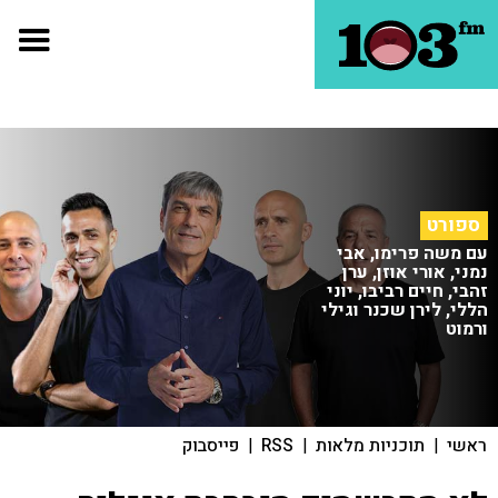
ספורט
עם משה פרימו, אבי
נמני, אורי אוזן, ערן
זהבי, חיים רביבו, יוני
הללי, לירן שכנר וגילי
ורמוט
ראשי
|
תוכניות מלאות
|
RSS
|
פייסבוק