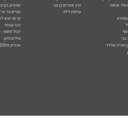
ואלי אוחנה
הרב אפרים בן צבי
ספורט, בקיצו
שיחות לילה
שניים עד ארב
ספורט
קרסו יוצא לא
ל
ככה קמתי
סף
הכול פתוח - א
 צבי
מילים ולחן
ן ואריה אלדד
ארכיון 103fm