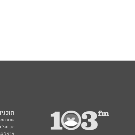
תוכניות fm
שבע תש
ינון מגל 
אראל סג"