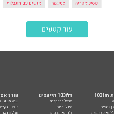
פסיכיאטריה
סטיגמה
אנשים עם מוגבלות
עוד קטעים
103
103fm מייעצים
פודקאסט
ע
פרופ' רפי קרסו
שבע תשע - 
ובן כספית
מיכל דליות
בן וינון, בקיצו
ל ואיל ברקוביץ'
ד"ר מאיה רוזמן
סג"ל וברקו -