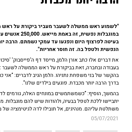
הרבה יותר מכבדת"
"לשמוע ראש ממשלה לשעבר מעביר ביקורת על ראש 
במוגבלות נפשית, 
בעיטה לפרצוף היום ונפגעו עד עמקי נשמתם. הרבה יו
הנפשית ולטפל בה. זה חוסר אחריות".
את דברים אלו כתב אורן הלמן, מייסד דף ה'פייסבוק' 'סיכו
בעבודה ובחברה, זאת בביקורת על ראש הממשלה לשעבר א
בהקשר של בני משפחת נתניהו. הלמן הגיב לדברים: "אני כ
בדרך הרבה יותר מכבדת. פוגעים בילדים שלנו".
בהמשך, הוסיף: "כשמשתמשים במונחים האלה, גורמים לדה
יתביישו ללכת לטפל בבעיה, ולהודות שיש להם מוגבלות. מס
משתלטת עליהם. מנהיגים, אל תובילו לדה לגיטימציה של מו
05/07/2021