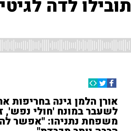
תובילו לדה לגיט
אורן הלמן גינה בחריפות א
לשעבר במונח 'חולי נפש', ז
משפחת נתניהו: "אפשר להע