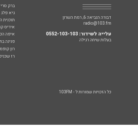
ברק סרי 
גיא פלג
דבורה הנביאה 6, רמת השרון
תוכנית ה
radio@103.fm
איריס קו
עלייה לשידור: 0552-103-103
איפה הכ
בעלות שיחה רגילה
פנינה בת
רון קופמ
רז שכניק
כל הזכויות שמורות ל - 103FM