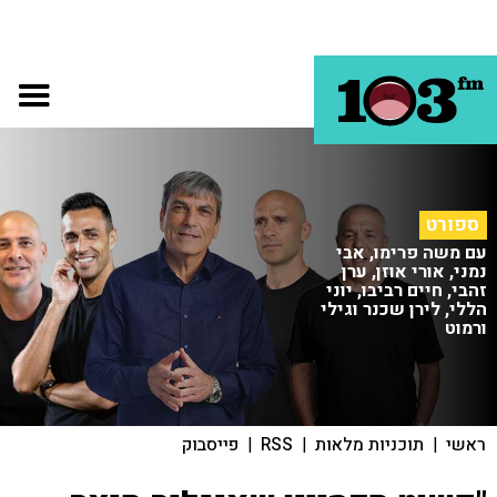
ספורט
עם משה פרימו, אבי
נמני, אורי אוזן, ערן
זהבי, חיים רביבו, יוני
הללי, לירן שכנר וגילי
ורמוט
ראשי
|
תוכניות מלאות
|
RSS
|
פייסבוק