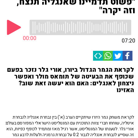
"פשוט תדמיינו שאנגליה תנצח,
וזה יקרה"
00:00
07:20
לקראת הגמר הגדול ביורו, אורי גלר נזכר בפעם
שכופף את הבעיטה של תומאס מולר ואפשר
ניצחון לאנגלים: האם הוא יעשה זאת שוב?
האזינו
לקראת משחק גמר היורו שיתקיים הערב (א') בין נבחרת אנגליה לנבחרת
איטליה, שוחחו חברי צוות התוכנית עם המנטליסט הישראלי המפורסם בעולם:
אורי גלר. לטענתו של המנטליסט, אשר רגיל מאז ומתמיד לכופף כפיות, הוא
זה שסייע לנבחרת אנגליה לגבור 0:2 על נבחרת גרמניה ולעלות לרבע גמר