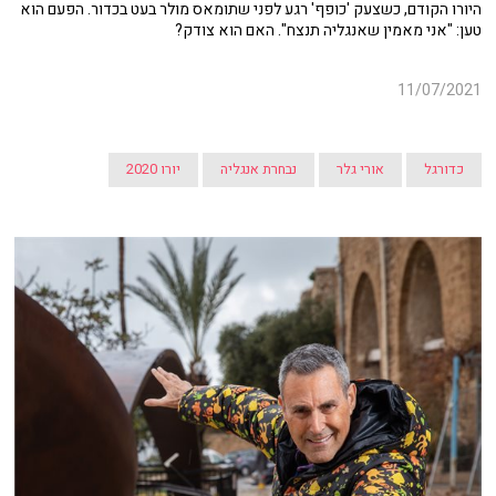
היורו הקודם, כשצעק 'כופף' רגע לפני שתומאס מולר בעט בכדור. הפעם הוא
טען: "אני מאמין שאנגליה תנצח". האם הוא צודק?
11/07/2021
כדורגל
אורי גלר
נבחרת אנגליה
יורו 2020