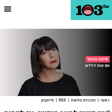
איפה הכסף
עם ענת דוידוב
ראשי
|
תוכניות מלאות
|
RSS
|
פייסבוק