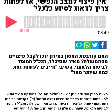
"אין פיצוי למצב הנפשי, אז לפחות
צריך לדאוג לסיוע כלכלי"
00:00
08:49
האם קורבנות האסון במירון יזכו לקבל פיצויים
מהממשלה? מאיר שפיגלר, מנכ"ל המוסד
לביטוח הלאומי, השיב: "חייבים לעשות זאת
כמה שיותר מהר"
הצעת החוק של ח"כ יעקב אשר (יהדות התורה) להענקת פיצוי וסיוע
למשפחות הנספים באסון הר מירום נפלה אתמול (ד') בקריאה טרומית,
וזאת אחרי שהקואליציה הצביעה נגדה. מאיר שפיגלר, מנכ"ל המוסד
לביטוח הלאומי, שוחח עם אלון גל וליאת רון ב-103fm והתייחס