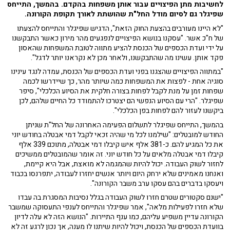
לחשיבות מתן הפיצויים עבור אותן משפחות בהקדם. בהמשך, התייחס
שפיגלר גם לסיום מודל החל"ת שהושתת לאורך תקופת הקורונה.
"לא היינו מעורבים בהצעת החוק הזאת", הדגיש שפיגלר והתייחס להצעתו
של ח"כ אשר. "עסקנו בנושא הפיצויים לנפגעים מהר מירון כאשר התבקשנו
על ידי ועדת הכספים של הכנסת להציע מתווה לטובת המשפחות שהאסון
פקד אותן. עשינו מה שהתבקשנו, ולאחר מכן לא נקראנו יותר לדגל".
"במתווה הפיצויים שהצגנו בפני ועדת הכספים של הכנסת, עמדה לנגד עינינו
סוגיה אחת - לפצות את המשפחות כמה שיותר מהר, כך שיידרשו לכמה
שפחות זמן על מנת לקבל לפחות בצורה חלקית את הסיוע הכלכלי", סיפר
שפיגלר. "הרי עם הסיוע הנפשי הם יצטרכו להתמודד כל החיים שלהם, לכן
ביקשנו לעזור להם לפחות בפן הכלכלי".
בהמשך, התייחס שפיגלר לתשלום הפעימה האחרונה של החל"ת שניתן
החודש למובטלים: "שילמנו לכל מי שהיה זכאי לקבל דמי אבטלה בחודש יוני
את כל המגיע להם. כ-381 אלף איש קיבלו דמי אבטלה, מתוכם 339 אלף
קיבלו דמי אבטלה מלאים על כל חודש יוני. זה אומר שהמובטלים ממשיכים
לחזור לשוק העבודה. יכול להיות שהמגמה לא מואצת, אבל היא קיימת,
ואנחנו מאמינים שלא ירחק היום ויותר אנשים יחזרו לעבודה, יתפרנסו בכבוד
ויעסקו בדברים בהם עסקו ערב משבר הקורונה".
"ישנם סקטורים שטרם חזרו לשוק העבודה בגלל נסיבות המסגרת בה עבדו
שלא חזרו לפעילות מלאה", אמר שפיגלר והתייחס לענפי התעסוקה שמשבר
הקורונה עדיין משפיע עליהם, כמו ענף התיירות. "הנושא הזה לא עלה לדיון
בוועדת הכספים של הכנסת, ויכול להיות שיתנו לו מענה, אך נכון לרגע זה לא