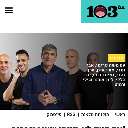
ספורט
עם משה פרימו, אבי
נמני, אורי אוזן, ערן
זהבי, חיים רביבו, יוני
הללי, לירן שכנר וגילי
ורמוט
ראשי
|
תוכניות מלאות
|
RSS
|
פייסבוק