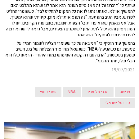
שיתף כי "דיברנו על זה מאז סיום העונה. הוא אמר לנו שהוא מתלבט האם
להמשיך או לא, ואנחנו נתנו לו את כל המקום להחליט לבד". כשעומרי החליט
לפרוש, אביו הגיב בהפתעה. "זה תפס אותי לא מוכן, קיוויתי שהוא ימשיך,
אבל אני מאמין שהוא עוד יקבל הצעות חשובות בשבועות הקרובים. יש לו
המון ניסיון והוא יכול לתת המון לשחקנים הצעירים, אבל נראה לי שהוא רוצה
להיכנס עכשיו לעסקים", הוא אמר.
בהמשך עוד הוסיף כי "אני גאה על כך שעומרי הצליח לשמור תמיד על
צניעות, גם כשהגיע ל-NBA". כשנשאל מהו סוד ההצלחה של בנו, השיב
שמעון בפשטות: "הרבה עבודה קשה והשימוש במוח היהודי - הראש שלו הוא
הכלי שלו, יותר מהגוף".
19/07/2021
פרישה
מכבי תל אביב
NBA
עמרי כספי
כדורסל ישראלי