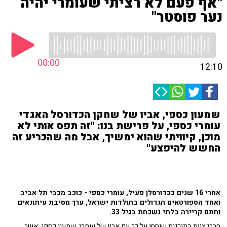
"אף פעם לא רציתי שעומרי יהיה
נער פוסטר"
00:00
12:10
שמעון כספי, אביו של שחקן הכדורסל האגדי
עומרי כספי, על פרישת בנו: "זה תפס אותי לא
מוכן, קיוויתי שהוא ימשיך, אבל מה שהכריע זה
החשש להיפצע"
אחרי 16 שנים ככדורסלן פעיל, עומרי כספי - כוכב מכבי תל אביב
ואחד הספורטאים הגדולים בתולדות ישראל, ערך מסיבת עיתונאים
וחתם קריירה בלתי נשכחת בגיל 33.
חברי צוות התוכנית שוחחו על כך עם אביו של עומרי, שמעון כספי, אשר