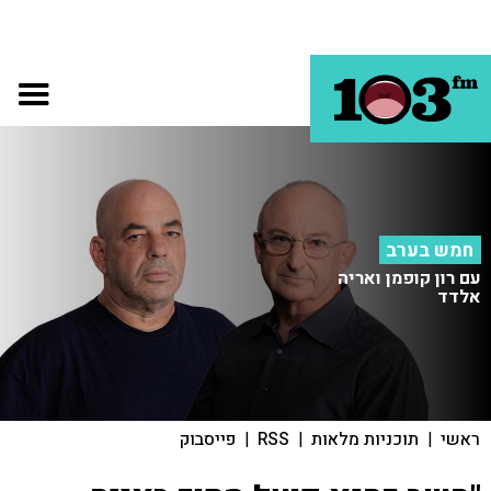
חמש בערב
עם רון קופמן ואריה
אלדד
ראשי
|
תוכניות מלאות
|
RSS
|
פייסבוק