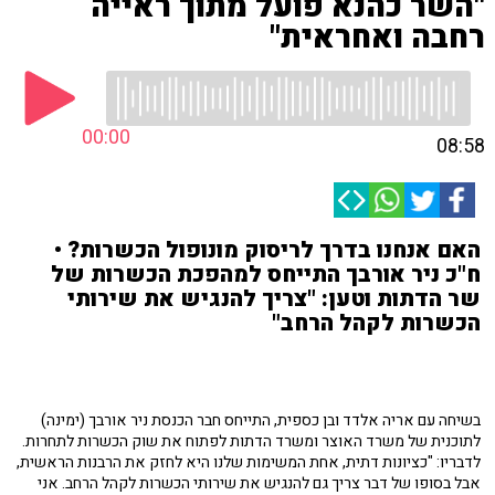
"השר כהנא פועל מתוך ראייה
רחבה ואחראית"
00:00
08:58
האם אנחנו בדרך לריסוק מונופול הכשרות? •
ח"כ ניר אורבך התייחס למהפכת הכשרות של
שר הדתות וטען: "צריך להנגיש את שירותי
הכשרות לקהל הרחב"
בשיחה עם אריה אלדד ובן כספית, התייחס חבר הכנסת ניר אורבך (ימינה)
לתוכנית של משרד האוצר ומשרד הדתות לפתוח את שוק הכשרות לתחרות.
לדבריו: "כציונות דתית, אחת המשימות שלנו היא לחזק את הרבנות הראשית,
אבל בסופו של דבר צריך גם להנגיש את שירותי הכשרות לקהל הרחב. אני