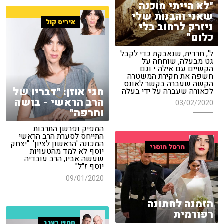
"לא הייתי מוכנה
שאני והבנות שלי
איריס קול
ניזרק לרחוב בלי
כלום"
ל', חרדית, שנאבקת כדי לקבל
גט מבעלה, שוחחה על
הקשיים עם אילה • וגם
חשפה את חקירת המשטרה
הקשה שעברה בקשר לאונס
חגי אוזן: "דבריו של
לכאורה שעברה על ידי בעלה
הרב הראשי - בושה
03/02/2020
וחרפה"
המפיק ופרשן התרבות
התייחס לסערת הרב הראשי
המכונה 'הראשון לציון': "יצחק
מרסל מוסרי
יוסף לא למד מהטעויות
שעשה אביו, הרב עובדיה
יוסף ז"ל"
09/01/2020
הזמנה לחתונה
רפורמית
חמש בערב