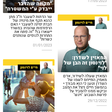
17/05/2023
"מקווה שהדבר
ייבדק ע"י המשטרה"
שר הדתות לשעבר ח"כ מתן
כהנא תקף את מינויה של
חיים לוינסון
חברת ימינה לשעבר • האם
הרפורמות שהנהיג במשרד
יישארו בו? "זה פתח את
התחרות לגופים שנותנים
כשרות"
01/01/2023
המאזין לשדרן:
"לוינסון זה הבן של
לוי"
חיים לוינסון
המאזין שעלה לשידור, אדם
מאמין, התייחס לשמו של
השדרן וטען כי הוא מבורך •
בהמשך חיים ניצל את המצב
וביקש ממנו להסביר על
פרשת השבוע: 'ויגש'
29/12/2022