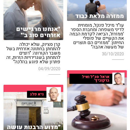
ממזרה מלאת כבוד
עו"ד מיכל פנקל, מומחית
"אנחנו מרגישים
לדיני משפחה ומחברת הספר
'ממזרת', הביאה לקדמת הבמה
אזרחים סוג ב'"
את הקשיים של פוסלי
החיתון: "ממזרים הם תוצרים
קרן סציוק, שלא יכולה
של מעשה אהבה"
להתחתן בחתונה אזרחית בשל
משבר הקורונה: "רוצים
30/10/2020
להתחתן בשגרירויות הזרות, זה
פתרון שלא פוגע בהלכה"
04/09/2020
אראל סג"ל ואיל
ברקוביץ'
גיא פלג
"מדוע הרבנות עושה