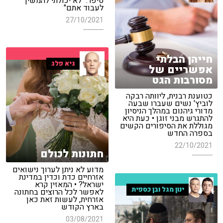
סיפר: "לא יכולתי להמשיך
לעבוד אתם"
27/10/2021
חייהן הבלתי
גיא פלג
אפשריים של
מסורבות הגט
כטוענת רבנית, ליוותה רבקה
לוביץ' נשים שעברו שבעה
מדורי גיהנום במהלך הניסיון
להתגרש מבני זוגן • כעת היא
מגוללת את הסיפורים הקשים
בספרה החדש
22/10/2021
חתונות לכולם
מדוע לא ניתן לערוך נישואים
אזרחיים כדת וכדין במדינת
ישראל? • המאזין קרא
ינון מגל ובן כספית
לאפשר לכל הרוצים בחתונה
אזרחית, לעשות זאת כאן
בארץ הקודש
03/08/2021