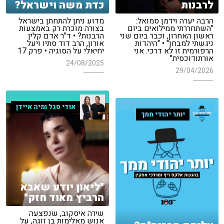
לרבנות
כדת משה וישראל?
הרבה יערה וידמן סמואל:
מדוע ניתן להתחתן בישראל
"השתחררתי ממילואים ביום
בצורה מוכרת רק באמצעות
ראשון האחרון, וכבר ביום שני
הרבנות? • ד"ר אדם קלין
ניגשתי למבחן" • "היהדות
אורון, הרב דוד סתיו ויעל
הרפורמית זו לא דרכי. אני
יחיאלי על הסוגיה • פרק 17
אורתודוכסית"
24/08/2025
29/04/2026
אודי סגל ומיה איידן
יותר יהודי ממך
"ליאון יודע שאבא
הרביץ מאוד חזק"
שירה איסקוב, שנפצעה
אנוש מאלימות בן זוגה, על