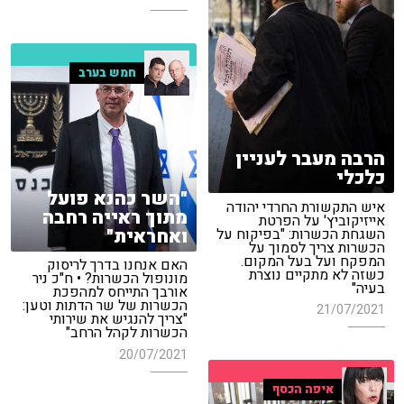
חמש בערב
הרבה מעבר לעניין
כלכלי
"השר כהנא פועל
איש התקשורת החרדי יהודה
מתוך ראייה רחבה
אייזיקוביץ' על הפרטת
ואחראית"
השגחת הכשרות: "בפיקוח על
הכשרות צריך לסמוך על
המפקח ועל בעל המקום.
האם אנחנו בדרך לריסוק
כשזה לא מתקיים נוצרת
מונופול הכשרות? • ח"כ ניר
בעיה"
אורבך התייחס למהפכת
הכשרות של שר הדתות וטען:
21/07/2021
"צריך להנגיש את שירותי
הכשרות לקהל הרחב"
20/07/2021
איפה הכסף