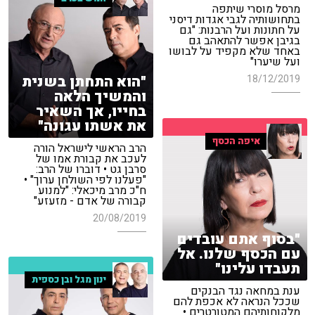
מרסל מוסרי שיתפה
בתחושותיה לגבי אגדות דיסני
על חתונות ועל הרבנות: "גם
בגיבן אפשר להתאהב גם
באחד שלא מקפיד על לבושו
ועל שיערו"
"הוא התחתן בשנית
18/12/2019
והמשיך הלאה
בחייו, אך השאיר
את אשתו עגונה"
איפה הכסף
הרב הראשי לישראל הורה
לעכב את קבורת אמו של
סרבן גט • דוברו של הרב:
"פעלנו לפי השולחן ערוך" •
ח"כ מרב מיכאלי: "למנוע
קבורה של אדם - מזעזע"
20/08/2019
"בסוף אתם עובדים
עם הכסף שלנו. אל
תעבדו עלינו"
ינון מגל ובן כספית
ענת במחאה נגד הבנקים
שככל הנראה לא אכפת להם
מלקוחותיהם המטורטרים •