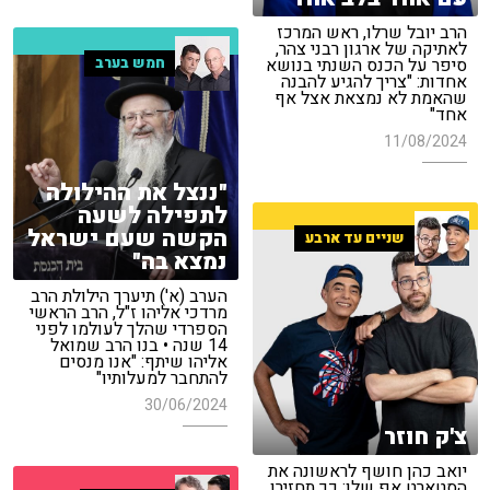
הרב יובל שרלו, ראש המרכז
לאתיקה של ארגון רבני צהר,
חמש בערב
סיפר על הכנס השנתי בנושא
אחדות: "צריך להגיע להבנה
שהאמת לא נמצאת אצל אף
אחד"
11/08/2024
"ננצל את ההילולה
לתפילה לשעה
הקשה שעם ישראל
שניים עד ארבע
נמצא בה"
הערב (א') תיערך הילולת הרב
מרדכי אליהו ז"ל, הרב הראשי
הספרדי שהלך לעולמו לפני
14 שנה • בנו הרב שמואל
אליהו שיתף: "אנו מנסים
להתחבר למעלותיו"
30/06/2024
צ'ק חוזר
יואב כהן חושף לראשונה את
הסטארט אפ שלו: כך תחזירו