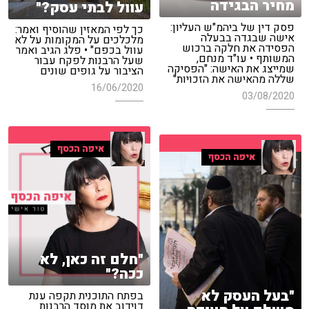
מחיר הבגידה
עוול לבתי עסק?"
פסק דין של ביהמ"ש העליון:
כך לפי המאזין שהוסיף ואמר:
אישה שבגדה בבעלה
מלכלכים על המקומות על לא
הפסידה את חלקה ברכוש
עוול בכפם" • פלג הגיב ואמר
המשותף • עו"ד מנחם,
שעל הרבנות לפקח עבור
שמייצג את האישה: "הפסיקה
הציבור על גופים שונים
שללה מהאישה את הזכויות"
16/06/2020
03/08/2020
איפה הכסף
איפה הכסף
"חלם זה כאן, לא
ככה?"
"בעל העסק לא
בפתח התוכנית תקפה ענת
דוידוב את מוסד הרבנות