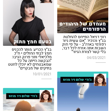
מעמדם של היהודים
הרפורמים
רוני דניאל התייחס להחלטת
בג"ץ והזכיר: "אם עשית גיור
בטעם חמץ מתוק
רפורמי בארה"ב - על פי חוק
השבות אתה אזרח לכל דבר,
בג"ץ הכריע: מותר להכניס
בלי קשר לצורת הגיור"
חמץ לבתי החולים • ח"כ
מלכיאלי ותני פרנק הגיבו:
04/03/2021
"הבקשה הייתה על כל
שמאבטחים לא יוכלו לחטט
בתיקים של מבקרים"
10/01/2021
ג'ודי שלום ניר מוזס
ג'ודי שלום ניר מוזס