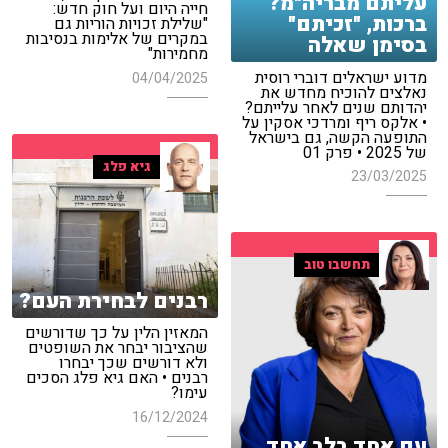
עליתם מבריה"מ?
חייה היום ועל חוק חדש:
ברכות, "זכיתם"
"שלילת זכויות הוריות גם
במקרים של אלימות בנסיבות
בסימן שאלה
מחמירות"
מדוע ישראלים דוברי רוסית
04/04/2025
נאלצים להוכיח מחדש את
יהדותם שנים לאחר עלייתם?
• אלקס ריף ומרדכי אסקין על
התופעה הקשה, גם בישראל
של 2025 • פרק 01
גיא פלג
23/03/2025
תחשבו טוב
רבנים לבחירת העם?
המאזין הלין על כך שדורשים
שהציבור יבחר את השופטים
ולא דורשים שכך יבחרו
רבנים • האם גיא פלג הסכים
עימו?
16/12/2024
עם אחד בלב אחד