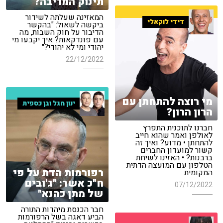
תינוק המריבה?
המאזינה שעלתה לשידור
דידי לוקאלי
ביקשה לשאול: "בהקשר
הדיבור על חוק השבות, מה
עם פונדקאות? איך יקבעו מי
יהודי ומי לא יהודי?"
22/12/2022
מי רוצה להתחתן עם
ינון מגל ובן כספית
הרון הרון?
חברנו לתוכנית התפרץ
לאולפן ואמר שהוא חייב
להתחתן • מדוע? ואיך זה
קשור למועדון החברים
ברבנות? • האזינו לשיחת
הטלפון עם המועצה הדתית
רפורמות הדת על פי
המקומית
ח"כ אשר: "ג'ובים
07/12/2022
של מתן כהנא"
חבר הכנסת מיהדות התורה
הביע דאגה בשל הרפורמות