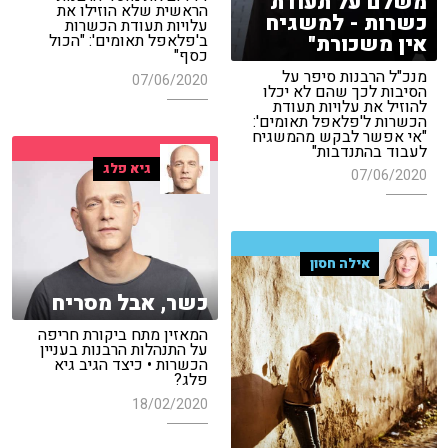
משלם על תעודת
הראשית שלא הוזילו את
כשרות - למשגיח
עלויות תעודת הכשרות
אין משכורת"
ב'פלאפל תאומים': "הכול
כסף"
מנכ"ל הרבנות סיפר על
07/06/2020
הסיבות לכך שהם לא יכלו
להוזיל את עלויות תעודת
הכשרות ל'פלאפל תאומים':
"אי אפשר לבקש מהמשגיח
לעבוד בהתנדבות"
גיא פלג
07/06/2020
אילה חסון
כשר, אבל מסריח
המאזין מתח ביקורת חריפה
על התנהלות הרבנות בעניין
הכשרות • כיצד הגיב גיא
פלג?
18/02/2020