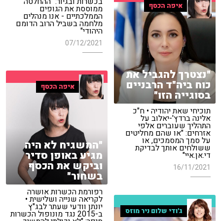
בכשרות ובגיור: "ההחלטה
איפה הכסף
ממוססת את הגופים
הממלכתיים - אנו מנהלים
מלחמה בשביל הרוב הדומם
היהודי"
07/12/2021
"נצטרך להגביל את
כוח ביה"ד הרבניים
איפה הכסף
בסוגייה הזו"
תוכיחי שאת יהודיה • ח"כ
אלינה ברדץ'-יאלוב על
התהליך שעוברים אלפי
אזרחים: "או שהם מחליטים
על סמך המסמכים, או
"המשגיח לא היה
ששולחים אותך לבדיקת
מגיע באופן סדיר
די.אן.איי"
וביקש את הכסף
16/11/2021
בשחור"
רפורמת הכשרות אושרה
לקריאה שנייה ושלישית •
יונתן וודעי שעתר לבג"ץ
ג'ודי שלום ניר מוזס
ב-2015 נגד מונופול הכשרות