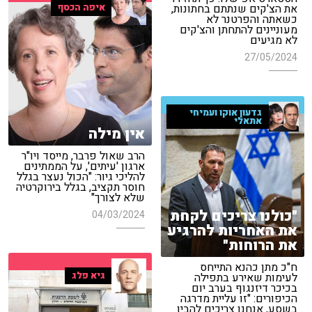
איפה הכסף
את הצ'קים שנתתם בחתונות,
כשאתה והפרטנר לא
מעוניינים להתחתן והצ'קים
לא מגיעים
27/05/2024
גדעון אוקו ועמיחי
אתאלי
אין מילה
הרב שאול פרבר, מייסד ויו"ר
ארגון 'עיתים', על הממתינים
להליכי גיור: "הכול נעצר בגלל
חוסר תקציב, בגלל בירוקרטיה
שלא לצורך"
"כולנו צריכים לקחת
04/03/2024
את האחריות להרגיע
את הרוחות"
ח"כ מתן כהנא התייחס
גיא פלג
לעימות שאירע בתפילה
בכיכר דיזנגוף בערב יום
הכיפורים: "זו עליית מדרגה
בשסע, אנחנו צריכים להבין