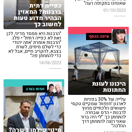
שאנחנו בתקופה רעה"
כפייה דתית
01/10/2023
ברבנות? המאזין
הבהיר מדוע טעות
לחשוב כך
"הרבנות היא ממסד מדיני, לכן
איפה הכסף
זאת לא כפייה דתית" • פלג:
"הרבנות אומרת 'אתה יהודי
כדי לשלם מיסים, לשרת
בצבא, להקריב חיים, אבל לא
כדי להתחתן פה"
14/06/2023
היכונו לעונת
החתונות
חמש בערב
עלייה של 30% בפניות
לארגון 'חופות' שמקיים טקסי
נישואים הלכתיים מחוץ
לרבנות • הדס שבחרה
להתחתן כך: "לי היה ברור
שאני רוצה להתחתן דרך
ההלכה"
מינוי סילמן לשרה?