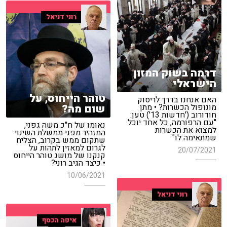
רוני דניאל
דרמה בשוק המזון
הישראלי
טוהר הייחוס, על
האם אנחנו בדרך לריסוק
שום מה?
מונופול הכשרות? • מתן
חודורוב ('חדשות 13') טען:
"עם הרפורמה, כל אחד יוכל
נאומו של ח"כ משה גפני,
למצוא את הכשרות
המזהיר מפני ממשלת השינוי
שמתאימה לו"
שתקום ממש בקרוב, הצליח
לגרום למאזין לתהות על
20/07/2021
קנקנו של מושג טוהר הייחוס
• כיצד הגיב רוני?
10/06/2021
רוני דניאל
איפה הכסף