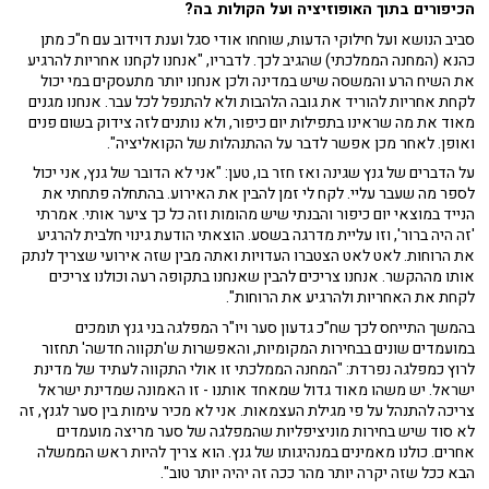
הכיפורים בתוך האופוזיציה ועל הקולות בה?
סביב הנושא ועל חילוקי הדעות, שוחחו אודי סגל וענת דוידוב עם ח"כ מתן
כהנא (המחנה הממלכתי) שהגיב לכך. לדבריו, "אנחנו לקחנו אחריות להרגיע
את השיח הרע והמשסה שיש במדינה ולכן אנחנו יותר מתעסקים במי יכול
לקחת אחריות להוריד את גובה הלהבות ולא להתנפל לכל עבר. אנחנו מגנים
מאוד את מה שראינו בתפילות יום כיפור, ולא נותנים לזה צידוק בשום פנים
ואופן. לאחר מכן אפשר לדבר על ההתנהלות של הקואליציה".
על הדברים של גנץ שגינה ואז חזר בו, טען: "אני לא הדובר של גנץ, אני יכול
לספר מה שעבר עליי. לקח לי זמן להבין את האירוע. בהתחלה פתחתי את
הנייד במוצאי יום כיפור והבנתי שיש מהומות וזה כל כך ציער אותי. אמרתי
'זה היה ברור', וזו עליית מדרגה בשסע. הוצאתי הודעת גינוי חלבית להרגיע
את הרוחות. לאט לאט הצטברו העדויות ואתה מבין שזה אירועי שצריך לנתק
אותו מההקשר. אנחנו צריכים להבין שאנחנו בתקופה רעה וכולנו צריכים
לקחת את האחריות ולהרגיע את הרוחות".
בהמשך התייחס לכך שח"כ גדעון סער ויו"ר המפלגה בני גנץ תומכים
במועמדים שונים בבחירות המקומיות, והאפשרות ש'תקווה חדשה' תחזור
לרוץ כמפלגה נפרדת: "המחנה הממלכתי זו אולי התקווה לעתיד של מדינת
ישראל. יש משהו מאוד גדול שמאחד אותנו - זו האמונה שמדינת ישראל
צריכה להתנהל על פי מגילת העצמאות. אני לא מכיר עימות בין סער לגנץ, זה
לא סוד שיש בחירות מוניציפליות שהמפלגה של סער מריצה מועמדים
אחרים. כולנו מאמינים במנהיגותו של גנץ. הוא צריך להיות ראש הממשלה
הבא ככל שזה יקרה יותר מהר ככה זה יהיה יותר טוב".