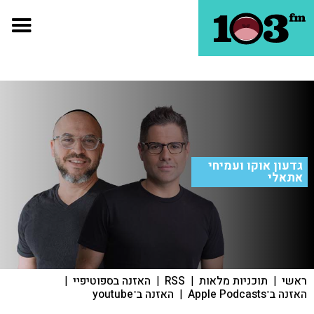
גדעון אוקו ועמיחי
אתאלי
ראשי
|
תוכניות מלאות
|
RSS
|
האזנה בספוטיפיי
|
האזנה ב־Apple Podcasts
|
האזנה ב־youtube