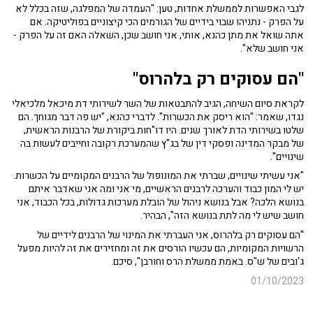
לגבי האפשרות לממשלת אחדות, טען: "העמדה של המפלגה, שזה בכלל לא
על הפרק - נתניהו שבוי בידיים של הגורמים הכי קיצוניים בפוליטיקה. אם
אתה שואל את מתן כהנא, אותי, אני חושב שכן, השאלה האם זה על הפרק -
אני חושב שלא".
"הם עסוקים רק בלהרוס"
לקראת סיום השיחה, הגיב להתבטאות של השר לשירותי דת מיכאל מלכיאלי
נגדו, שאמר: "הוא ריסק את הכשרות". לדברי כהנא, "יש פה דבר מגוחך. הם
שלטו בשירותי הדת לאורך שנים. היו דו"חות ביקורת של הרבנות הראשית,
של מבקר המדינה ופסקי דין של בג"ץ שהמערכת רקובה וחייבים לעשות בה
שינויים".
"אני עשיתי שינויים, שברתי את המונופול של הרבנים המקומיים על הכשרות.
יש לי המון כבוד והערכה לרבנים הראשיים, מי אני ומה אני שאדבר איתם
בנושא הלכה? אבל בנושא ניהול של הובלת מערכות גדולות, בכל הכבוד, אני
חושב שיש לי מה לתת בנושא הזה", הבהיר.
"הם עסוקים רק בלהרוס, אני העברתי את המינוי של הרבנים לידיים של
הרשויות המקומיות, הם עכשיו הורסים את זה ומחזירים את זה להיות מפעל
ג'ובים של ש"ס. באמת ממשלת הרס וחורבן", סיכם.
01/10/2023