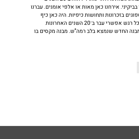
אלי ודידי בביקיני. אירחנו כאן מאות או אלפי אומנים. עברנו
וגים בזכרונות ותחושות כיפיות. היה כאן כיף
אדיר, צחוקים, עצב, עצבים, ריבים, פיוסים, מסיבות ושקט. כל רגש אפשרי עבר ב־20 השנים האחרונות
למבנה החדש שנמצא בלב רמה"ש. מבנה מקסים בו