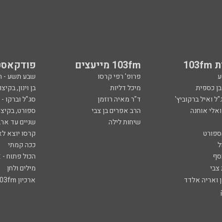
103
103fm מייעצים
פודקאסט
ע
פרופ' רפי קרסו
שבע תשע - 
ובן כספית
מיכל דליות
בן וינון, בקיצו
ל ואיל ברקוביץ'
ד"ר מאיה רוזמן
סג"ל וברקו -
ואלי אוחנה
הרב אפרים בן צבי
ספורט, בקיצו
שיחות לילה
שניים עד ארב
ספורט
קרסו יוצא לא
ל
ככה קמתי
סף
הכול פתוח - א
 צבי
מילים ולחן
ן ואריה אלדד
ארכיון 103fm