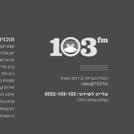
תוכניות fm
שבע תש
ינון מגל 
אראל סג"
ברק סרי 
גיא פלג
דבורה הנביאה 6, רמת השרון
תוכנית ה
radio@103.fm
איריס קו
עלייה לשידור: 0552-103-103
איפה הכ
בעלות שיחה רגילה
פנינה בת
רון קופמ
רז שכניק