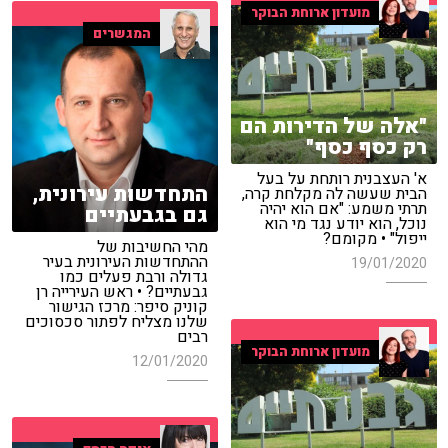
מועדון ארוחת הבוקר
המגשרים
"אלה של הדירות הם
רק כסף כסף"
א' העצבנית רותחת על בעל
התחדשות עירונית,
הבית שעשה לה מקלחת קרה,
תרתי משמע: "אם הוא יהיה
גם בגבעתיים
נוכל, הוא יודע נגד מי הוא
ייפול" • מקומם?
מהי החשיבות של
ההתחדשות העירונית בעיר
19/01/2020
גדולה ורבת פעלים כמו
גבעתיים? • ראש העירייה רן
קוניק סיפר: מרכז הגישור
שלנו מצליח לפתור סכסוכים
רבים
מועדון ארוחת הבוקר
12/01/2020