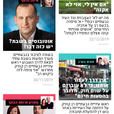
איפה הכסף
"אם אין לי, אני לא
אקנה"
מה יש לא' העצבנית נגד העיר
גבעתיים רבתי? • א' סיפרה
בכעס רב על אויביה
החדשים: "אנשים שהייתי
קונה אצלם הפסידו לקוחה"
22/12/2019
אוטובוסים בשבת?
יש כזה דבר!
בשורה לציבור בגבעתיים:
מערך הסעות בשבת עתיד
חמש בערב
לצאת לדרך השבוע • ראש
עיריית גבעתיים רן קוניק
מתרגש: "אני צופה לזה
ביקוש רב"
"אין דרך לעצור
20/11/2019
אותנו, כי לא עוברים
על שום חוק, מדובר
בהסעות חינם"
מועדון ארוחת הבוקר
ראש עיריית גבעתיים רן קוניק
על היוזמה של העיריות באזור
גוש דן להפעלת תחבורה