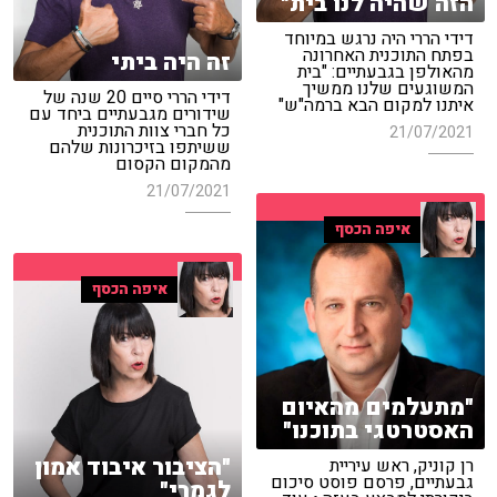
הזה שהיה לנו בית"
דידי הררי היה נרגש במיוחד
בפתח התוכנית האחרונה
זה היה ביתי
מהאולפן בגבעתיים: "בית
המשוגעים שלנו ממשיך
דידי הררי סיים 20 שנה של
איתנו למקום הבא ברמה"ש"
שידורים מגבעתיים ביחד עם
כל חברי צוות התוכנית
21/07/2021
ששיתפו בזיכרונות שלהם
מהמקום הקסום
21/07/2021
איפה הכסף
איפה הכסף
"מתעלמים מהאיום
האסטרטגי בתוכנו"
"הציבור איבוד אמון
רן קוניק, ראש עיריית
גבעתיים, פרסם פוסט סיכום
לגמרי"