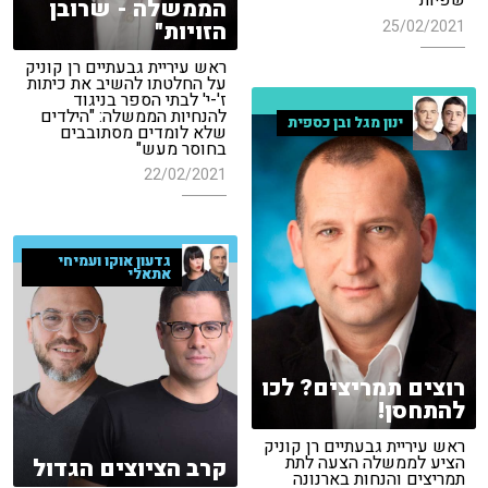
שפיות"
הממשלה - שרובן
25/02/2021
הזויות"
ראש עיריית גבעתיים רן קוניק
על החלטתו להשיב את כיתות
ז'-י' לבתי הספר בניגוד
להנחיות הממשלה: "הילדים
ינון מגל ובן כספית
שלא לומדים מסתובבים
בחוסר מעש"
22/02/2021
גדעון אוקו ועמיחי
אתאלי
רוצים תמריצים? לכו
להתחסן!
ראש עיריית גבעתיים רן קוניק
הציע לממשלה הצעה לתת
קרב הציוצים הגדול
תמריצים והנחות בארנונה