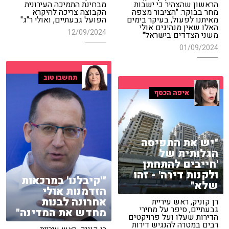
הראשון שהצהיר כי ישבות
מבחינת התמיכה העירונית
מחר בבוקר: "הציבור מצפה
הקבוצה צריכה להיקרא
מאיתנו לפעול, בעיקר בימים
הפועל גבעתיים, ואולי ר"ג"
האלו שאין מנהיגים אולי
12/09/2024
משני הצדדים בישראל"
01/09/2024
תחשבו טוב
איפה הכסף
"יש את התפיסה
הגלותית של
'חייבים להתחתן
ולקנות דירה' - זהו
"'קיבלנו' במרכאות
שלא"
הזדמנות אולי
אחרונה לבנות
רן קוניק, ראש עיריית
גבעתיים, סיפר על מחירי
מחדש את המדינה"
הדירות שעלו ועל פרויקטים
רבים במטרה להנגיש דירות