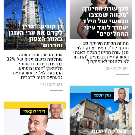
סגן שרת החינוך:
"מקווה שמצבו
הנפשי של הילד
רן קוניק: "צריך
יעמוד לנגד עיני
לקדם את ערי העוגן
המחליטים"
באזור הצפון
מתווה הכיתה הירוקה פג
והדרום"
תוקף • ח"כ מאיר יצחק הלוי,
סגן שרת החינוך מגלה דאגה •
שוק הדיור רותח: בשנה
ראש עיריית גבעתיים: "הרמזור
שחלפה נרשם זינוק של 32%
לא רלוונטי לאומיקרון"
במכירת דירות חדשות •
מליניאק: "הנתון מפתיע,
03/01/2022
התופעה לא" • ראש עיריית
גבעתיים הגיב לדברים
14/10/2021
גולן יוכפז
דידי לוקאלי
"בעלי הדירות