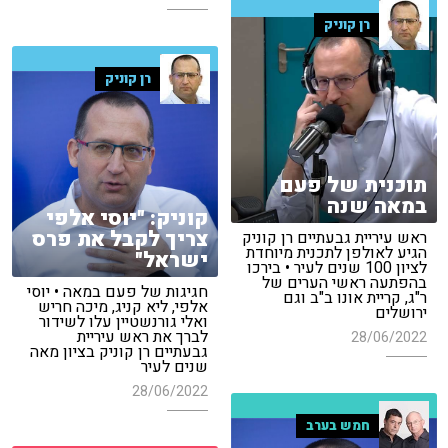
רן קוניק
רן קוניק
תוכנית של פעם
במאה שנה
קוניק: "יוסי אלפי
צריך לקבל את פרס
ראש עיריית גבעתיים רן קוניק
הגיע לאולפן לתכנית מיוחדת
ישראל"
לציון 100 שנים לעיר • בירכו
בהפתעה ראשי הערים של
חגיגות של פעם במאה • יוסי
ר"ג, קריית אונו ב"ב וגם
אלפי, ליא קניג, מיכה חריש
ירושלים
ואלי גורנשטיין עלו לשידור
לברך את ראש עיריית
28/06/2022
גבעתיים רן קוניק בציון מאה
שנים לעיר
28/06/2022
חמש בערב