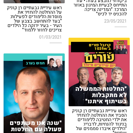
ביקורתי למבצע בעזה • עוד
התייחס לבעיית המיגון באזור
ראש עיריית גבעתיים רן קוניק
המרכז: "המדינה צריכה
על ההחלטה להחזיר את
להכניס יד לכיס"
מוסדות הלימודים לפעילות:
"בעד להתחשב בצבע של
23/05/2021
העיר - בעיר ירוקה כל הילדים
צריכים לחזור ללמוד"
01/03/2021
קרנבל פורים
ב־103fm
חמש בערב
"החלטות הממשלה
לא מתקבלות
בשיתוף איתנו"
ראש עיריית גבעתיים רן קוניק
הסביר את ההחלטה להחזיר
את ילדי החטיבה ללימודים
"שנה אנו משתפים
בניגוד להנחיות, לדבריו:
פעולה עם החלטות
"הילדים איבדו סממנים של