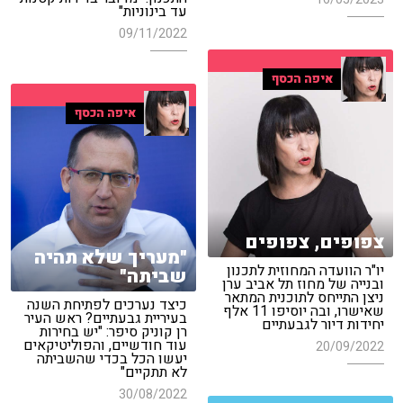
עד בינוניות"
09/11/2022
איפה הכסף
איפה הכסף
צפופים, צפופים
"מעריך שלא תהיה
יו"ר הוועדה המחוזית לתכנון
שביתה"
ובנייה של מחוז תל אביב ערן
ניצן התייחס לתוכנית המתאר
כיצד נערכים לפתיחת השנה
שאישרו, ובה יוסיפו 11 אלף
בעיריית גבעתיים? ראש העיר
יחידות דיור לגבעתיים
רן קוניק סיפר: "יש בחירות
עוד חודשיים, והפוליטיקאים
20/09/2022
יעשו הכל בכדי שהשביתה
לא תתקיים"
30/08/2022