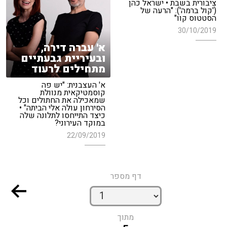
ציבורית בשבת • ישראל כהן
('קול ברמה'): "הרעה של
הסטטוס קוו"
30/10/2019
א' עברה דירה,
ובעיריית גבעתיים
מתחילים לרעוד
א' העצבנית: "יש פה
קוסמטיקאית מנוולת
שמאכילה את החתולים וכל
הסירחון עולה אלי הביתה" •
כיצד התייחסו לתלונה שלה
במוקד העירוני?
22/09/2019
דף מספר
מתוך