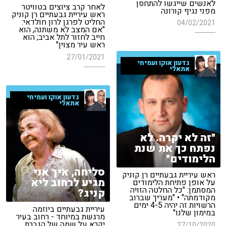
לאנשים שייגשו להתחסן
לאחר קרב ציוצים בטוויטר
מפני נגיף קורונה
ראש עיריית גבעתיים רן קוניק
החליט לפרגן לרון חולדאי:
04/02/2021
"אם המצב לא משתנה, הוא
חייב לחזור לתל אביב; הוא
ראש עיר מצוין"
27/01/2021
גדעון אוקו ועמיחי
אתאלי
גדעון אוקו ועמיחי
אתאלי
"זה לא יקרה. לא
נפתח כך את שנת
הלימודים"
סליחה, איך אני
ראש עיריית גבעתיים רן קוניק
מגיע לרחוב ליא
על אופן פתיחת הלימודים
המסתמן: "כל החלטה הזויה
קניג?
מקודמתה" • "מעריך שברוב
הרשויות זה יהיה 4-5 ימים
עיריית גבעתיים ביוזמה
במימון שלנו"
מרגשת במיוחד - רחוב בעיר
יקרא על שמה של הגברת
27/10/2020