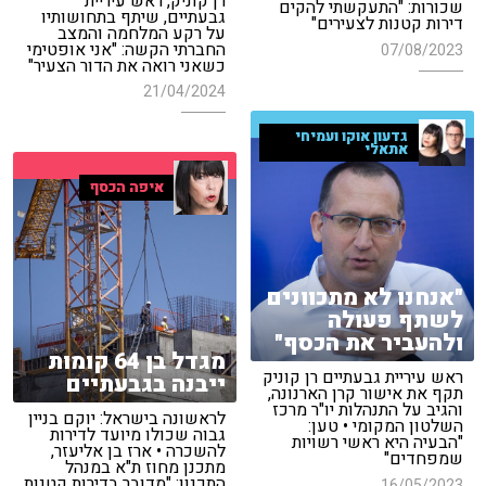
רן קוניק, ראש עיריית
שכורות: "התעקשתי להקים
גבעתיים, שיתף בתחושותיו
דירות קטנות לצעירים"
על רקע המלחמה והמצב
החברתי הקשה: "אני אופטימי
07/08/2023
כשאני רואה את הדור הצעיר"
21/04/2024
גדעון אוקו ועמיחי
אתאלי
איפה הכסף
"אנחנו לא מתכוונים
לשתף פעולה
ולהעביר את הכסף"
מגדל בן 64 קומות
ראש עיריית גבעתיים רן קוניק
ייבנה בגבעתיים
תקף את אישור קרן הארנונה,
והגיב על התנהלות יו"ר מרכז
לראשונה בישראל: יוקם בניין
השלטון המקומי • טען:
גבוה שכולו מיועד לדירות
"הבעיה היא ראשי רשויות
להשכרה • ארז בן אליעזר,
שמפחדים"
מתכנן מחוז ת"א במנהל
התכנון: "מדובר בדירות קטנות
16/05/2023