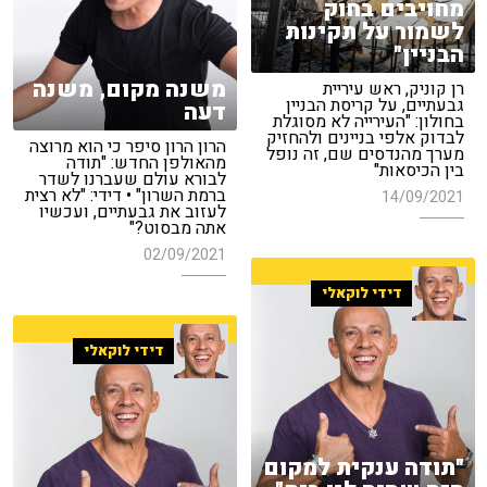
מחויבים בחוק
לשמור על תקינות
הבניין"
משנה מקום, משנה
רן קוניק, ראש עיריית
גבעתיים, על קריסת הבניין
דעה
בחולון: "העירייה לא מסוגלת
לבדוק אלפי בניינים ולהחזיק
הרון הרון סיפר כי הוא מרוצה
מערך מהנדסים שם, זה נופל
מהאולפן החדש: "תודה
בין הכיסאות"
לבורא עולם שעברנו לשדר
ברמת השרון" • דידי: "לא רצית
14/09/2021
לעזוב את גבעתיים, ועכשיו
אתה מבסוט?"
02/09/2021
דידי לוקאלי
דידי לוקאלי
"תודה ענקית למקום