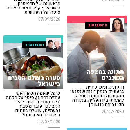
הראשונה של התיאטרון
הישראלי • קניג וראש העירייה
סיפרו על התחושות
07/09/2020
תחשבו טוב
חמש בערב
חתונה במצפה
סערה בעולם הסביח
הכוכבים
בישראל
רן קוניק, ראש עיריית
גבעתיים מזמין זוגות שנפגעו
כרמל שאמה הכהן, ראש
מהקורונה וחתונתם בוטלה
עיריית רמת גן, סיפר על הקמת
להתחתן בגן העלייה, בנקודה
'כיכר הסביח' בעירו • איך
הכי גבוהה בגוש דן
הגיב לכך עובד מ'סביח
גבעתיים', ששלט בתחום
26/07/2020
בעשורים האחרונים?
22/07/2020