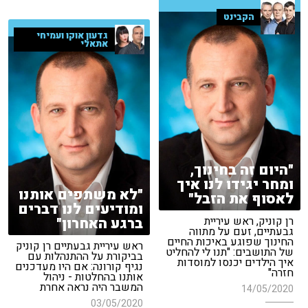
הקבינט
גדעון אוקו ועמיחי
אתאלי
"היום זה בחינוך,
ומחר יגידו לנו איך
"לא משתפים אותנו
לאסוף את הזבל"
ומודיעים לנו דברים
רן קוניק, ראש עיריית
ברגע האחרון"
גבעתיים, זעם על מתווה
החינוך שפוגע באיכות החיים
ראש עיריית גבעתיים רן קוניק
של התושבים: "תנו לי להחליט
בביקורת על ההתנהלות עם
איך הילדים יכנסו למוסדות
נגיף קורונה: אם היו מעדכנים
חזרה"
אותנו בהחלטות - ניהול
המשבר היה נראה אחרת
14/05/2020
03/05/2020