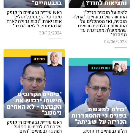
ומציאות לחוד?
בגבעתיים"
ליאת על תוכנית הנדל''ן
ראש עיריית גבעתיים רן קוניק
החדשה של גבעתיים: "אחלה
סיפר על הפסטיבל הגלילי
תוכנית, ואז מסתכלים על
אותו יארח: "זכות גדולה לארח
החדשות בטלוויזיה ורואים
את הפסטיבל לאור המצב"
שהממשלה מתנדנדת עד
30/12/2024
מפוזרת"
04/06/2025
ספורט
חמש בערב
"בימים הקרובים
מישהו ירכוש את
הקבוצה - לא האחים
"כולם למעשה
ניסנוב"
בפנים כי ההסתדרות
הכריזה על שביתה"
ראש עיריית גבעתיים רן קוניק
על המו"מ לרכישת הפועל
רה"ע גבעתיים רן קוניק,
רמת גן-גבעתיים: "היום