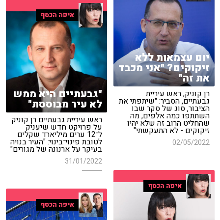
איפה הכסף
יום עצמאות ללא
זיקוקים? "אני מכבד
את זה"
"גבעתיים היא ממש
רן קוניק, ראש עיריית
גבעתיים, הסביר: "שיתפתי את
לא עיר מבוססת"
הציבור, סוג של סקר שבו
השתתפו כמה אלפים, מה
ראש עיריית גבעתיים רן קוניק
שהחליט הרוב זה שלא יהיו
על פרויקט חדש שיעניק
זיקוקים - לא התעקשתי"
ל־12 ערים מיליארד שקלים
לטובת פינוי־בינוי: "העיר בנויה
02/05/2022
בעיקר על ארנונה של מגורים"
31/01/2022
איפה הכסף
איפה הכסף