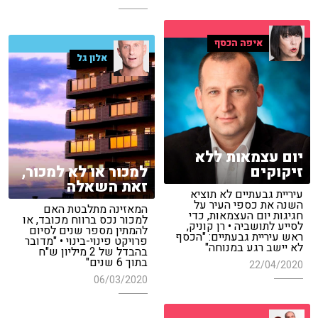
איפה הכסף
אלון גל
יום עצמאות ללא
זיקוקים
למכור או לא למכור,
זאת השאלה
עיריית גבעתיים לא תוציא
השנה את כספי העיר על
המאזינה מתלבטת האם
חגיגות יום העצמאות, כדי
למכור נכס ברווח מכובד, או
לסייע לתושביה • רן קוניק,
להמתין מספר שנים לסיום
ראש עיריית גבעתיים: "הכסף
פרויקט פינוי-בינוי • "מדובר
לא יישב רגע במנוחה"
בהבדל של 2 מיליון ש"ח
בתוך 6 שנים"
22/04/2020
06/03/2020