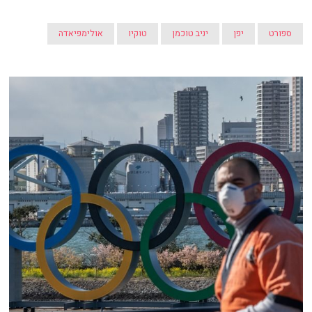
ספורט
יפן
יניב טוכמן
טוקיו
אולימפיאדה