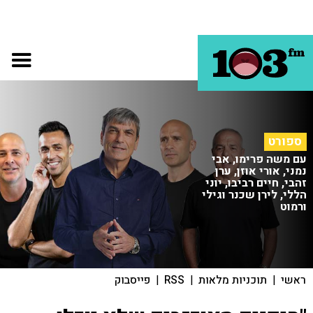
ספורט
עם משה פרימו, אבי
נמני, אורי אוזן, ערן
זהבי, חיים רביבו, יוני
הללי, לירן שכנר וגילי
ורמוט
ראשי
|
תוכניות מלאות
|
RSS
|
פייסבוק