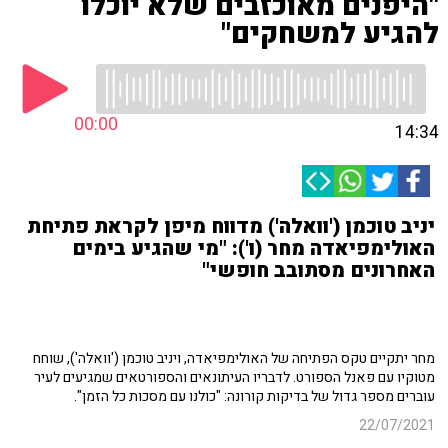
"היפנים מאוכזבים שלא יוכלו
להגיע למשחקים"
00:00
14:34
יניב טוכמן ('וואלה') מדווח מיפן לקראת פתיחת
האולימפיאדה מחר (ו'): "מי שהגיע בימים
האחרונים מסתובב חופשי"
מחר יתקיים טקס הפתיחה של האולימפיאדה, ויניב טוכמן ('וואלה'), שוחח
מטוקיו עם פאנל הספורט. לדבריו העיתונאים והספורטאים שמגיעים לעיר
עוברים מספר גדול של בדיקות קורונה: "כולנו עם מסכות כל הזמן".
22/07/2021