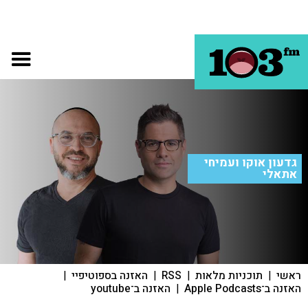
גדעון אוקו ועמיחי
אתאלי
ראשי
|
תוכניות מלאות
|
RSS
|
האזנה בספוטיפיי
|
האזנה ב־Apple Podcasts
|
האזנה ב־youtube