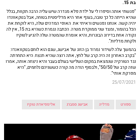
בת 15.
"פגשתי אותה וסיפרו לי על ילדת פלא מגדרה שיש עליה הרבה תקוות, בגלל
שהיא הייתה כל כך טובה, בענף אחר היא מדליסטית בטוחה, אבל בטקאוונדו
יהיה קשה. אנחנו נפגשים וראיתי את האופי המדהים שלה, היא לוקחת את
הכל בהומור, ומצד שני ממוקדת מטרה. הכתבה נגמרת כשהיא בת 15, אין לה
נקודה אחת בדירוג הבוגרות, והיא אומרת שהמטרה שלה להגיע לטוקיו
ולקחת מדליות".
בהמשך עלה לשידור נמרוד בן הזוג של אבישג, שגם הוא לוחם בטקוואנדו:
"בקרב האחרון זה היה קרב של לחץ, אתה רוצה שהיא תנצח. היא התחרתה
נגד הטורקיה שנמצאת במקום השלישי בעולם בעבר והיא ניצחה אותה, אמרו
שזה קרב של 50/50", ולבסוף הודה מה קורה כששניהם נלחמים, "היא
מפרקת אותי".
25/07/2021
ספורט
מדליה
אבישג סמברג
אלימפיאדת טוקיו