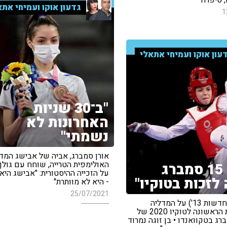
גדעון אוקו ועמיחי אתא
1
עון אוקו ועמיחי אתאלי
"ב־30 שניות
האחרונות לא
נשמתי"
אורן סמברג, אביה של אבישג המד
האולימפית הטרייה, שוחח עם גולן 
"בגיל 15 סמברג
על הזכייה ההיסטורית: "אבישג היא ו
 לזכות בטוקיו"
- היא לא מוותרת"
25/07/2021
טל שורר ('חדשות 13') על המדליה
האולימפית הראשונה לטוקיו 2020 של
ג בטקוואנדו • בן זוגה נמרוד