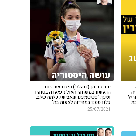
ג
עושה היסטוריה
יניב טוכמן ('וואלה') סיכם את היום
יה
הראשון במשחקי האולימפיאדה בטוקיו
רגל
וטען: "כששמענו שאבישג עלתה שלב,
בת
כלנו טסנו במהירות לצפות בה"
25/07/2021
ינון מגל ובן כספית