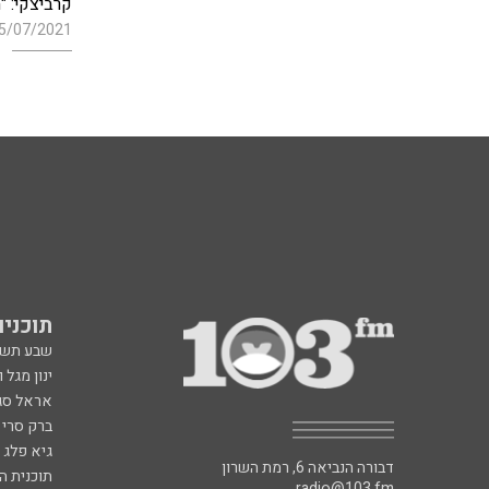
קרביצקי: "
5/07/2021
תוכניות fm
שבע תש
ינון מגל 
אראל סג"
ברק סרי 
גיא פלג
דבורה הנביאה 6, רמת השרון
תוכנית ה
radio@103.fm