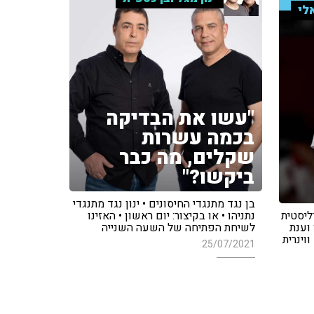
לי
"עשו את הבדיקה
בכמה עשרות
שקלים, מה כבר
ביקשו?"
בן נגד מתנגדי החיסונים • ינון נגד מתנגדי
ליסטית
נתניהו • או בקיצור: יום ראשון • האזינו
וענת
לשיחת הפתיחה של השעה השנייה
וינרית
25/07/2021