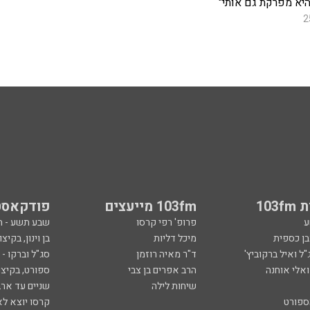
היא מפרקת גם אותי"
2
103
103fm מייעצים
פודקאסט
ע
פרופ' רפי קרסו
שבע תשע - 
ובן כספית
מיכל דליות
בן וינון, בקיצו
ל ואיל ברקוביץ'
ד"ר מאיה רוזמן
סג"ל וברקו -
ואלי אוחנה
הרב אפרים בן צבי
ספורט, בקיצו
שיחות לילה
שניים עד ארב
ספורט
קרסו יוצא לא