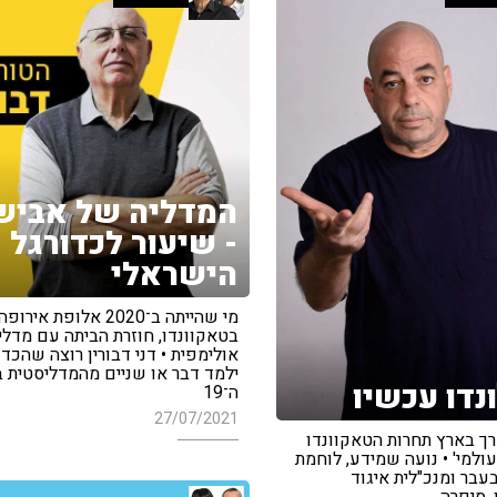
המדליה של אביש
- שיעור לכדורגל
הישראלי
מי שהייתה ב־2020 אלופת אירופה
בטאקוונדו, חוזרת הביתה עם מדלי
אולימפית • דני דבורין רוצה שהכדו
ילמד דבר או שניים מהמדליסטית 
נדו עכשיו
ה־19
27/07/2021
רך בארץ תחרות הטאקוונדו
 עולמי' • נועה שמידע, לוחמת
עבר ומנכ"לית איגוד
, סיפרה