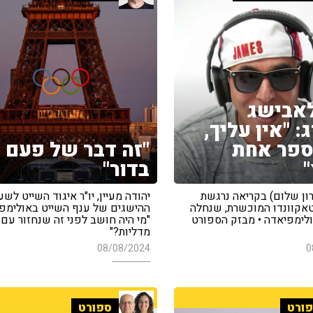
לאבישג
: "אין עליך,
ספר אחת
"זה דבר של פעם
בדור"
(רון שלום) בקריאה נרגשת
יהודה מעיין, יו"ר איגוד השייט לשע
אקוונדו המוכשרת, שנחלה
ההישגים של ענף השייט באולימפי
לימפיאדה • מבזק הספורט
מדליות?"
08/08/2024
0
ורט
ספורט