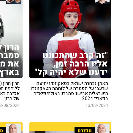
הרון 
"זה קרב שהתכוננו
סמברג
אליו הרבה זמן,
את מ
ידענו שלא יהיה קל"
בארץ"
מאמן נבחרת ישראל בטאקוונדו יחיעם
הרון הרון 
שרעבי על הפסדה של לוחמת הטאקוונדו
ללוחמת הט
הישראלית אבישג סמברג באולימפיאדה
אכזבה באו
בפאריז 2024
של הרון
8/08/2024
13/08/2024
ספורט
ספ