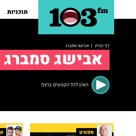
תוכניות
דף הבית
| אבישג סמברג
אבישג סמברג
האזן לכל הקטעים ברצף
ספורט
שנ