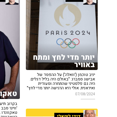
יותר מדי לחץ ומתח
באוויר
יניב טוכמן ('וואלה') על ההפסד של
אבישג סמברג: "באולם היה בליל דגלים.
היה גם פלסטיני שהתחרה וסעודית
ואיראנית. אולי היא הרגישה יותר מדי לחץ"
טאקוו
07/08/2024
בקרוב תיע
'ווינר סבב
טאקוונדו ב
דידי לוקאלי
הטאקוונדו