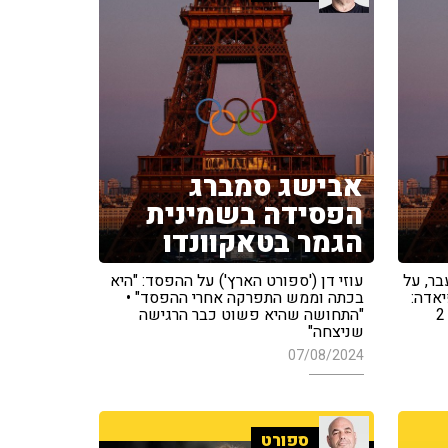
אבישג סמברג
הפסידה בשמינית
הגמר בטאקוונדו
בר, על
עוזי דן ('ספורט הארץ') על ההפסד: "היא
אדה:
בכתה וממש התפרקה אחרי ההפסד" •
"מי היה חושב לפני זה שנחזור עם 2
"התחושה שהיא פשוט כבר הרגישה
שניצחה"
07/08/2024
ספורט