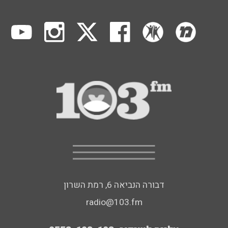
דבורה הנביאה 6, רמת השרון
radio@103.fm