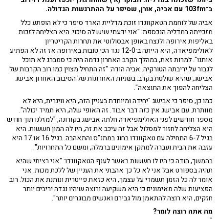
ב־103fm עם אביה, אורן, שסיפר על ההתרגשות הגדולה.
אביה של לוחמת הטאקוונדו זוכת מדליית הארד סיפר כי לא הופתע כלל
מזכייתה במדליה הנכספת: "אני ידעתי שיש לה סיכוי. היא הצליחה לזכות
באליפות אירופה ולנצח באופן אבסולוטי את תחרות הקריטריון
לאולימפיאדה, היא הייתה ב־12-0 נגד הכי טובות באירופה אז זה לא הפתיע
אותנו". למרות זאת, במהלך הקרב האחרון נדמה היה כי סמברג לא תוכל
לגבור על יריבתה הטורקיה. אביה הודה: "זה התחיל מצוין כמו רוב הקרבות של
אבישג, שהיא שולטת בקרב. בשניות האחרונות של הסיבוב האחרון אבישג
הצליחה להפוך את התוצאה".
כמו כן, סיפר כי אבישג "יחידה ומיוחדת בעניין הזה, היא ווינרית, היא לא
מוותרת. עם אבישג אין כזה דבר אבוד. זה האופי שלה, היא תמיד יכולה".
מספר חודשים לפני האולימפיאדה חלתה אבישג בקורונה, "למזלנו תוך חודש
היא הצליחה לחזור למסלול אבל זה עיכב את זה, היו לה המון חששות. היא
בגיל 6-7 התחילה עם טאקוונדו בחוג במתנ"ס והתאהבה. בגיל 16 או 17 היא
עזבה את הבית ועברה למתקן אימונים ברמלה, ומשם כל התחרויות".
בהמשך, הודה כי היו לו חששות באשר לענף הטאקוונדו: "אני רציתי שהיא
תהיה בספורט אבל אני לא כל כך אהבתי את העניין של ללכת מכות. אני
אומר לה כל הזמן תשמרי על עצמך, היא כזאת פייטרית ונותנת את הכול. רוב
הפציעות שלה מאימונים כי היא משקיעה ורוצה שיהיו נגדה יריבים יותר
חזקים, היא רוצה להתאמן מול גבירם ואנשים מבוגרים יותר".
מה אתה רוצה לומר?