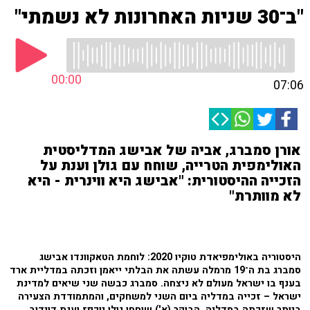
"ב־30 שניות האחרונות לא נשמתי"
00:00
07:06
אורן סמברג, אביה של אבישג המדליסטית
האולימפית הטרייה, שוחח עם גולן וענת על
הזכייה ההיסטורית: "אבישג היא ווינרית - היא
לא מוותרת"
היסטוריה באולימפיאדת טוקיו 2020: לוחמת הטאקוונדו אבישג
סמברג בת ה־19 מרמלה עשתה את הבלתי ייאמן וזכתה במדליית ארד
בענף בו ישראל מעולם לא ניצחה. סמברג כבשה שני שיאים למדינת
ישראל – זכייה במדליה ביום השני למשחקים, והמתמודדת הצעירה
ביותר שזכתה במדליה. הבוקר (א') שוחחו גולן יוכפז וענת דוידוב