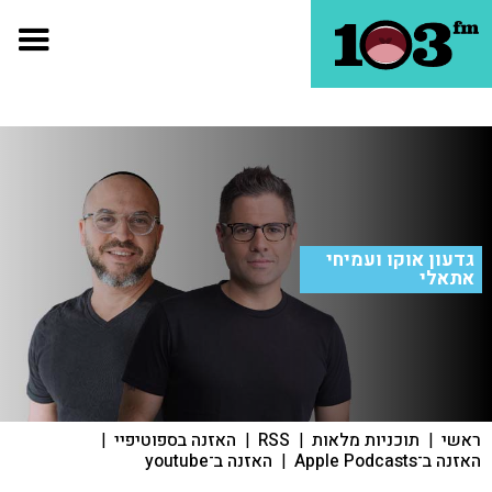
גדעון אוקו ועמיחי
אתאלי
ראשי
|
תוכניות מלאות
|
RSS
|
האזנה בספוטיפיי
|
האזנה ב־Apple Podcasts
|
האזנה ב־youtube