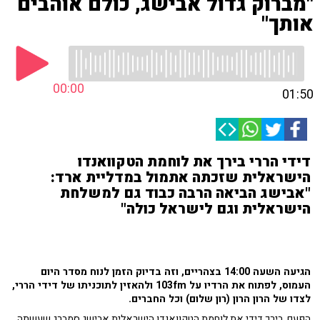
"מברוק גדול אבישג, כולם אוהבים
אותך"
00:00
01:50
דידי הררי בירך את לוחמת הטקוואנדו
הישראלית שזכתה אתמול במדליית ארד:
"אבישג הביאה הרבה כבוד גם למשלחת
הישראלית וגם לישראל כולה"
הגיעה השעה 14:00 בצהריים, וזה בדיוק הזמן לנוח מסדר היום
העמוס, לפתוח את הרדיו על 103fm ולהאזין לתוכניתו של דידי הררי,
לצדו של הרון הרון (רון שלום) וכל החברים.
הפעם, בירך דידי את לוחמת הטקוואנדו הישראלית אבישג סמברג שעשתה