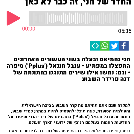
החדר של חני, זה כבר לא כאן
00:00
05:35
חני נחמיאס ובעלה בשני העשורים האחרונים
התפצלו במפתיע • ענבל חננאל ('Pplus') סיפרה
• וגם: נחשו אילו שירים התנגנו בחתונתה של
דנה פרידר השבוע
למקרה שגם אתם תהיתם מה קרה השבוע בביצה הישראלית
והעולמית הסוערת, כעת תוכלו להפסיק להיות במתח; כמדי שבוע,
התארחה ענבל חננאל ('Pplus') בתוכניתו של דידי הררי וסיפרה על
החדשות החמות בעולמם הנוצץ של ידועני הארץ והעולם.
הפעם, סיפרה חננאל על הפרידה המפתיעה של כוכבת הילדים חני נחמיאס