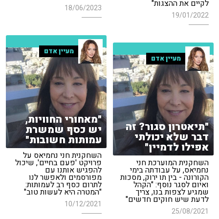
לקיים את ההצגות"
18/06/2023
19/01/2022
מעיין אדם
מעיין אדם
"מאחורי החוויות,
"תיאטרון סגור? זה
יש כסף שמשרת
דבר שלא יכולתי
עמותות חשובות"
אפילו לדמיין"
השחקנית חני נחמיאס על
השחקנית המוערכת חני
פרויקט 'פעם בחיים', שיכול
נחמיאס, על עבודתה בימי
להפגיש אותנו עם
הקורונה - בין תו ירוק, מסכות
מפורסמים ולאפשר לנו
ואיום לסגר נוסף: "הקהל
לתרום כסף רב לעמותות:
שמגיע לצפות בנו, צריך
"המטרה היא לעשות טוב"
לדעת שיש חוקים חדשים"
10/12/2021
25/08/2021