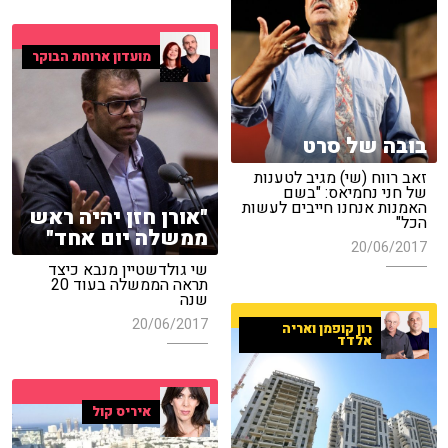
מועדון ארוחת הבוקר
בובה של סרט
זאב רווח (שי) מגיב לטענות
של חני נחמיאס: "בשם
האמנות אנחנו חייבים לעשות
"אורן חזן יהיה ראש
הכל"
ממשלה יום אחד"
20/06/2017
שי גולדשטיין מנבא כיצד
תראה הממשלה בעוד 20
שנה
20/06/2017
רון קופמן ואריה
אלדד
איריס קול