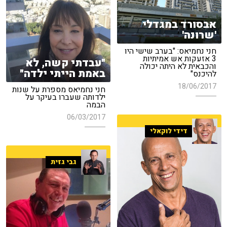
אבסורד במגדלי
'שרונה'
חני נחמיאס: "בערב שישי היו
3 אזעקות אש אמיתיות
"עבדתי קשה, לא
והכבאית לא היתה יכולה
באמת הייתי ילדה"
להיכנס"
18/06/2017
חני נחמיאס מספרת על שנות
ילדותה שעברו בעיקר על
הבמה
06/03/2017
דידי לוקאלי
גבי גזית