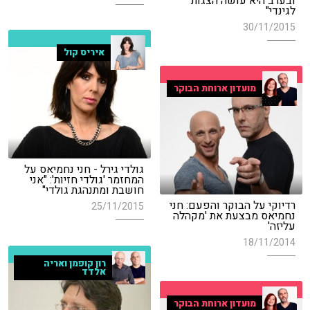
ובערב היא עושה הצגות
לגינדי"
30/11/2015
איריס קול
מועדון ארוחת הבוקר
גולדי גירל - חני נחמיאס על
המחזמר 'גולדי חזיות': "אני
חושבת ומתנהגת גולדי"
רדיוקי על הבוקר והפעם: חני
25/11/2015
נחמיאס מבצעת את 'מקהלה
עליזה'
18/11/2014
רון קופמן ואריה
אלדד
מועדון ארוחת הבוקר