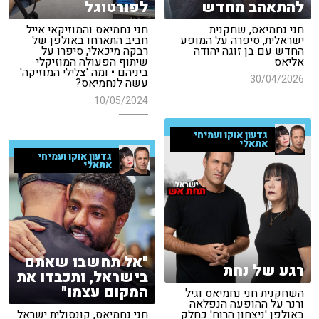
להתאהב מחדש
לפורטוגל
חני נחמיאס, שחקנית
חני נחמיאס והמוזיקאי אייל
ישראלית, סיפרה על המופע
חביב התארחו באולפן של
החדש עם בן זוגה יהודה
רבקה מיכאלי, סיפרו על
אליאס
שיתוף הפעולה המוזיקלי
ביניהם • ומה 'צלילי המוזיקה'
30/04/2026
עשה לנחמיאס?
10/05/2024
גדעון אוקו ועמיחי
אתאלי
גדעון אוקו ועמיחי
אתאלי
"אל תחשבו שאתם
רגע של נחת
בישראל, ותכבדו את
המקום עצמו"
השחקנית חני נחמיאס וגיל
ורנר על ההופעה הנפלאה
באולפן 'ניצחון הרוח' כחלק
חני נחמיאס, קונסולית ישראל