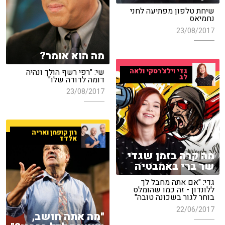
שיחת טלפון מפתיעה לחני
נחמיאס
23/08/2017
מה הוא אומר?
שי: "רפי רשף הולך ונהיה
גדי וילצ'רסקי ולאה
לב
דומה לדודה שלו"
23/08/2017
רון קופמן ואריה
אלדד
מה קרה בזמן שגדי
שר ברי באמבטיה
גדי: "אם אתה מחבל לך
ללונדון - זה כמו שהומלס
בוחר לגור בשכונה טובה"
22/06/2017
"מה אתה חושב,