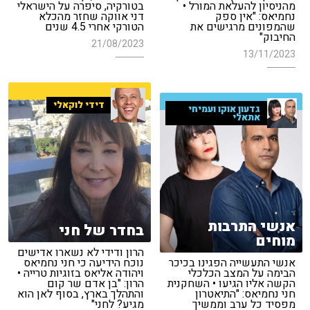
מהניסיון להעלאת המורל •
בטורקיה, סיפרה על הישראלי
נחמיאס: "אין ספק
דני אווקה שחזר מהכלא
שהמפונים מרגישים את
הטורקי אחרי 4.5 שנים
החיבוק"
21/08/2023
13/11/2023
דידי לוקאלי
גדעון אוקו ועמיחי
אתאלי
אנשי התרבות
בחדר של חני
מוחים
הרון ודידי לא נשארו אדישים
אנשי התעשייה הפגינו בכיכר
נוכח הידיעה כי חני נחמיאס
הבימה על המצב הכלכלי
ויהודה אליאס בזוגיות טרייה •
הקשה אליו הגיעו • השחקנית
הרון: "בן אדם שר קום
חני נחמיאס: "התיאטרון
והתהלך בארץ, בסוף לאן הוא
מפסיד כל ערב וממשיך
מגיע? לחני"