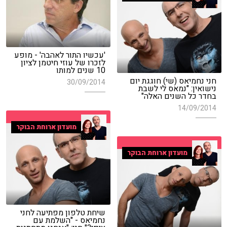
'עכשיו התור לאהבה' - מופע
לזכרו של עוזי חיטמן לציון
10 שנים למותו
חני נחמיאס (שי) חוגגת יום
30/09/2014
נישואין: "נמאס לי לשבת
בחדר כל השנים האלה"
14/09/2014
מועדון ארוחת הבוקר
מועדון ארוחת הבוקר
שיחת טלפון מפתיעה לחני
נחמיאס - "השלמת עם