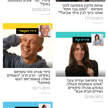
ציפי?" חני: "אנחנו מתחתנות
בסוף!"
שיחת טלפון מפתיעה לחני
נחמיאס - "האם עבר חתול
22/05/2014
שחור בינך לבין ציפי שביט?!"
17/12/2013
דידי לוקאלי
איריס קול
ציפי שביט וחני נחמיאס
באולפן - הרון הרון: "השתיים
האלה עושות יותר רעש
חני נחמיאס ועירית ענבי:
מאיתנו!"
"אנחנו משתפות פעולה
במופע שכולו סיפורים
13/11/2013
ושירים מבית אבא"
22/09/2013