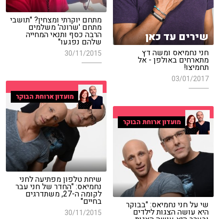
מתחם יוקרתי ומצחין? "תושבי
מתחם 'שרונה' משלמים
הרבה כסף ותנאי המחייה
שירים עד כאן
שלהם נפגעו"
חני נחמיאס ומשה דץ
30/11/2015
מתארחים באולפן - אל
תחמיצו!
03/01/2017
מועדון ארוחת הבוקר
מועדון ארוחת הבוקר
שיחת טלפון מפתיעה לחני
נחמיאס: "החדר של חני עבר
לקומה ה-27, משתדרגים
בחיים"
שי על חני נחמיאס: "בבוקר
היא עושה הצגות לילדים
30/11/2015