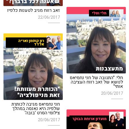
שאענה לכל ברברן?"
זאב רווח מגיב לטענות כלפיו
חלי וטלי
22/06/2017
רון קופמן ואריה
אלדד
מתעצבנות
חלי: "התגובה של חני נחמיאס
לנושא של זאב רווח העציבה
אותי"
"הכותרת מעוותת!
20/06/2017
זאת מניפולציה"
חני נחמיאס מגיבה לכותרת
שלפיה היא נאנסה במהלך
צילומי הסרט 'בובה'
מועדון ארוחת הבוקר
20/06/2017