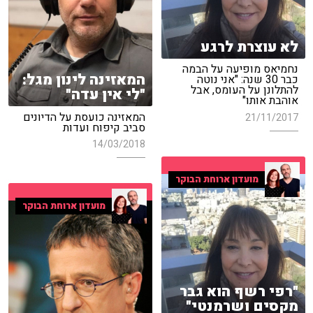
לא עוצרת לרגע
נחמיאס מופיעה על הבמה
המאזינה לינון מגל:
כבר 30 שנה: "אני נוטה
להתלונן על העומס, אבל
"לי אין עדה"
אוהבת אותו"
המאזינה כועסת על הדיונים
21/11/2017
סביב קיפוח ועדות
14/03/2018
מועדון ארוחת הבוקר
מועדון ארוחת הבוקר
"רפי רשף הוא גבר
מקסים ושרמנטי"