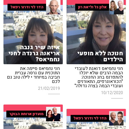
אלון גל וליאת רון
הדר לוי ודרור רפאל
איזה שיר גנבה
חנוכה ללא מופעי
אריאנה גרנדה לחני
הילדים
נחמיאס?
חני נחמיאס דואגת לעובדי
חני נחמיאס סיימה את
הבמה הרבים שלא יוכלו
התוכנית עם גרסה עברית
להתפרנס בחג החנוכה:
חביבה במיוחד • לילה טוב גם
"הכוראוגרפים, התאורנים
לכם
ועובדי הבמה בצרה גדולה"
21/02/2019
10/12/2020
מועדון ארוחת הבוקר
הדר לוי ודרור רפאל