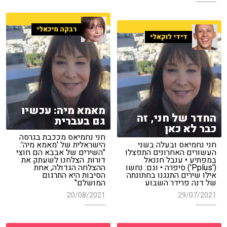
רבקה מיכאלי
דידי לוקאלי
מאמא מיה: עכשיו
החדר של חני, זה
גם בעברית
כבר לא כאן
חני נחמיאס מככבת בגרסה
חני נחמיאס ובעלה בשני
הישראלית של 'מאמא מיה':
העשורים האחרונים התפצלו
"השירים של אבבא הם חוצי
במפתיע • ענבל חננאל
דורות. הצלחנו לשעתק את
('Pplus') סיפרה • וגם: נחשו
ההצלחה הגדולה, אחת
אילו שירים התנגנו בחתונתה
הסיבות היא התרגום
של דנה פרידר השבוע
המושלם"
20/08/2021
29/07/2021