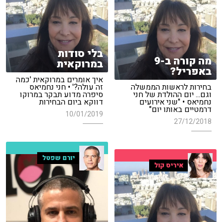
בלי סודות
מה קורה ב-9
במרוקאית
באפריל?
איך אומרים במרוקאית 'כמה
בחירות לראשות הממשלה
זה עולה?' • חני נחמיאס
וגם... יום ההולדת של חני
סיפרה מדוע תבקר במרוקו
נחמיאס • "שני אירועים
דווקא ביום הבחירות
דרמטיים באותו יום"
10/01/2019
27/12/2018
יורם שפטל
איריס קול