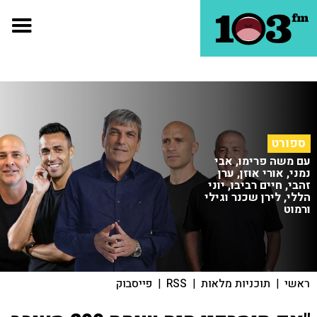
ספורט
עם משה פרימו, אבי
נמני, אורי אוזן, ערן
זהבי, חיים רביבו, יוני
הללי, לירן שכנר וגילי
ורמוט
ראשי
|
תוכניות מלאות
|
RSS
|
פייסבוק