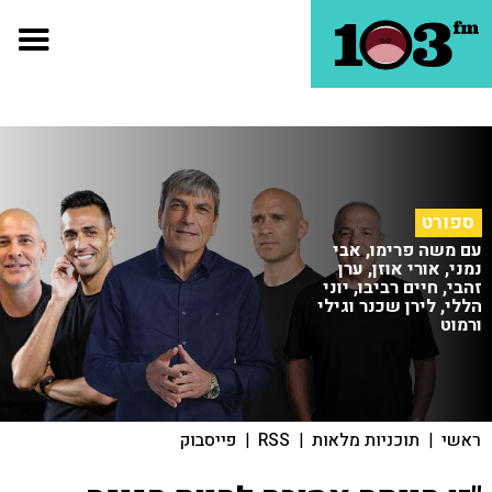
ספורט
עם משה פרימו, אבי
נמני, אורי אוזן, ערן
זהבי, חיים רביבו, יוני
הללי, לירן שכנר וגילי
ורמוט
ראשי
|
תוכניות מלאות
|
RSS
|
פייסבוק