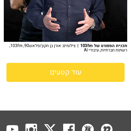
תכנית הספורט של 103fm
| צילומים: אורן בן חקון/פלאש90, 103fm,
רשתות חברתיות, עיבודי AI
עוד קטעים