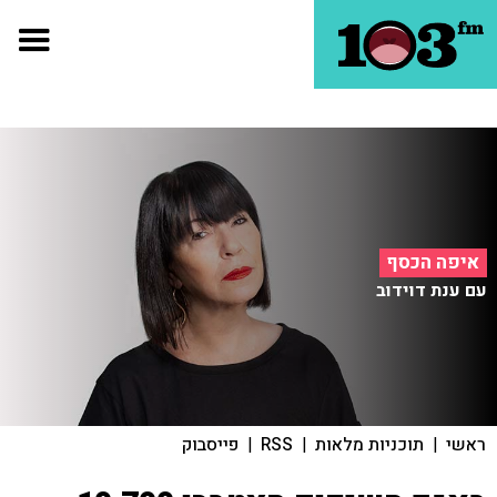
איפה הכסף
עם ענת דוידוב
ראשי
|
תוכניות מלאות
|
RSS
|
פייסבוק