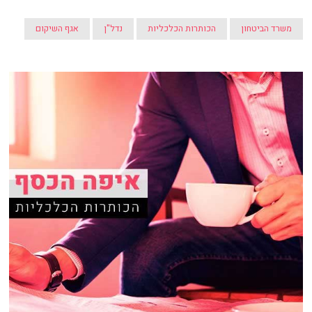
משרד הביטחון
הכותרות הכלכליות
נדל"ן
אגף השיקום