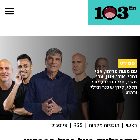
ספורט
עם משה פרימו, אבי
נמני, אורי אוזן, ערן
זהבי, חיים רביבו, יוני
הללי, לירן שכנר וגילי
ורמוט
ראשי
|
תוכניות מלאות
|
RSS
|
פייסבוק