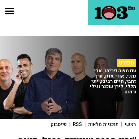
ספורט
עם משה פרימו, אבי
נמני, אורי אוזן, ערן
זהבי, חיים רביבו, יוני
הללי, לירן שכנר וגילי
ורמוט
ראשי
|
תוכניות מלאות
|
RSS
|
פייסבוק