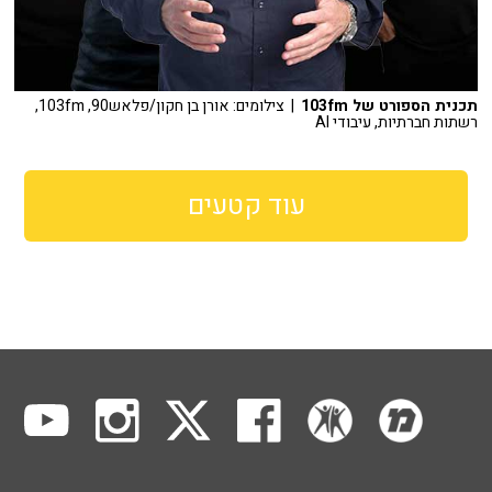
תכנית הספורט של 103fm
| צילומים: אורן בן חקון/פלאש90, 103fm,
רשתות חברתיות, עיבודי AI
עוד קטעים