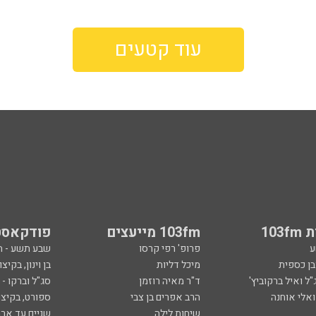
עוד קטעים
103
103fm מייעצים
פודקאסט
ע
פרופ' רפי קרסו
שבע תשע - 
ובן כספית
מיכל דליות
בן וינון, בקיצו
ל ואיל ברקוביץ'
ד"ר מאיה רוזמן
סג"ל וברקו -
ואלי אוחנה
הרב אפרים בן צבי
ספורט, בקיצו
שיחות לילה
שניים עד ארב