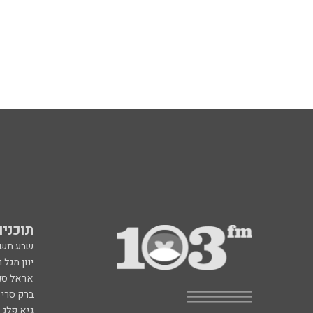
תוכניות fm
שבע תש
ינון מגל 
אראל סג"
ברק סרי 
גיא פלג