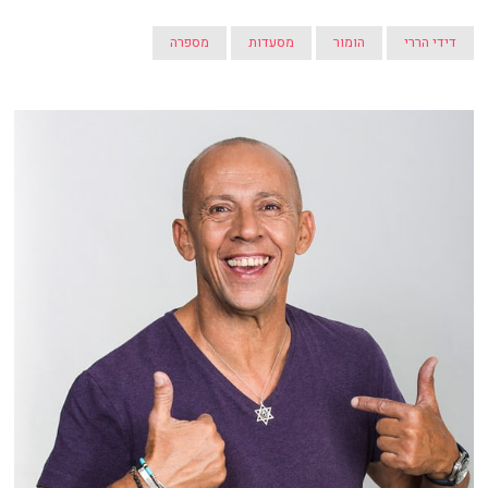
דידי הררי
הומור
מסעדות
מספרה