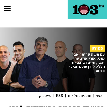
ספורט
עם משה פרימו, אבי
נמני, אורי אוזן, ערן
זהבי, חיים רביבו, יוני
הללי, לירן שכנר וגילי
ורמוט
ראשי
|
תוכניות מלאות
|
RSS
|
פייסבוק