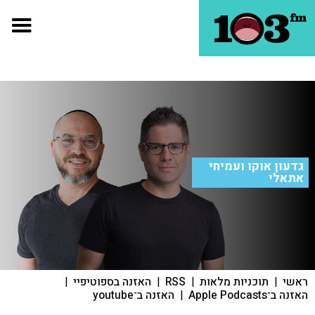
גדעון אוקו ועמיחי
אתאלי
ראשי
|
תוכניות מלאות
|
RSS
|
האזנה בספוטיפיי
|
האזנה ב־Apple Podcasts
|
האזנה ב־youtube