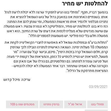
להחלטות יש מחיר
בהמשך דבריו, תקף: "נפתלי בנט הגיע לתפקיד שרצה ללא יכולת לדעת לנהל
אותו. בשנתיים האחרונות אנו במאבק גדול של גוש השמאל להוציא את
נתניהו מבלפור ולהסיר אותו מראשות הממשלה, ומי שנתן להם את המתנה
הזו היא בנט. להחלטות יש מחיר, והפוליטיקה לא נגמרת עכשיו. ראש ממשלה
עם שישה מנדטים שלא מצליח לכפות את דעתו על שרת החינוך, הוא ראש
ממשלה חלש בלי כוח פוליטי. יש משמעות למספרים הללו".
"התלות ברע"מ ובמפלגות שמאל לא מאפשרת לחברי הקואליציה לקחת את
הממשלה 10 מעלות ימינה. השנאה האישית לנתניהו הובילה לכך שהימין
קרס, חלום השמאל קרה בזכות הימין", סיכם, ובישר קבל עם ועדה: "מר
משעל, למציאות יש נטייה להופיע כל הזמן, והמציאות של רקטות ירי מעזה
ושל פגיעה עומדת לפתחנו. גם הפלסטינים, גם גורלו של אבו מאזן וגם
הקורונה שלא האמינו שתחזור. דבר אחד הממשלה לא יכולה להכחיש -
המציאות מתדפקת על הדלת".
עריכה: מיכל קדוש
03/09/2021
נפתלי בנט
אראל סג"ל
בנימין נתניהו
מסכמים שנה ב-103