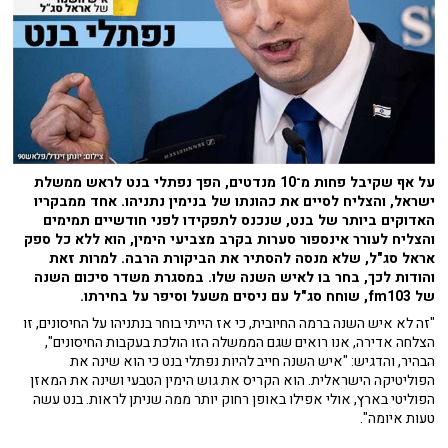
על אף שקיבל פחות מ־10 מנדטים, הפך נפתלי בנט לראש ממשלת
ישראל, והצליח לסיים את כהונתו של בנימין נתניהו. אחד ממבקריו
האדוקים ביותר של בנט, שנכנס לתפקידו לפני חודשיים תמימים
והצליח לעורר אינספור סערות בקרב מצביעי הימין, הוא ללא כל ספק
אראל סג"ל, שלא מנסה להסתיר את הביקורת הרבה. למרות זאת
והודות לכך, בחר בו לאיש השנה שלו. במסגרת משדר סיכום השנה
של fm103, שוחח סג"ל עם ניסים משעל וסיפר על בחירתו.
"זה לא איש השנה ברמה החיובית, כי אז הייתי בוחר בנתניהו על החיסונים, זו
הצלחה אדירה, אנו רואים שגם הממשלה הזו הולכת בעקבות החיסונים",
הבהיר, והדגיש: "איש השנה חייב להיות נפתלי בנט כי הוא שינה את
הפוליטיקה הישראלית. הוא הקריס את גוש הימין הטבעי ושינה את המאזן
הפוליטי בארץ, אולי אפילו באופן רחוק יותר ממה שניתן לראות. בנט עשה
טעות איומה".