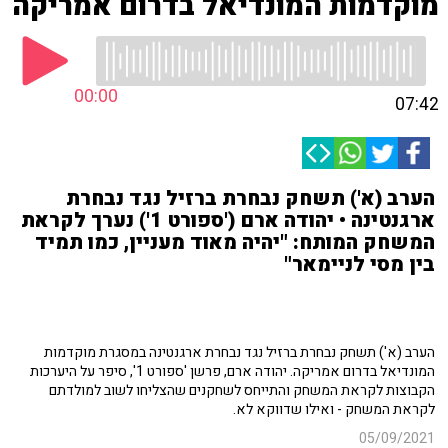
מוקדמות המונדיאל בדרום אמריקה
00:00
07:42
הערב (א') תשחק נבחרת ברזיל נגד נבחרת
ארגנטינה • יהודה ארם ('ספורט 1') נערך לקראת
המשחק המותח: "יהיה מאוד מעניין, כמו תמיד
בין מסי לניימאר"
הערב (א') תשחק נבחרת ברזיל נגד נבחרת ארגנטינה במסגרת מוקדמות
המונדיאל בדרום אמריקה. יהודה ארם, פרשן 'ספורט 1', סיפר על היערכות
הקבוצות לקראת המשחק והתייחס לשחקנים שהצליחו לשוב למולדתם
לקראת המשחק - ואילו שדווקא לא.
05/09/2021