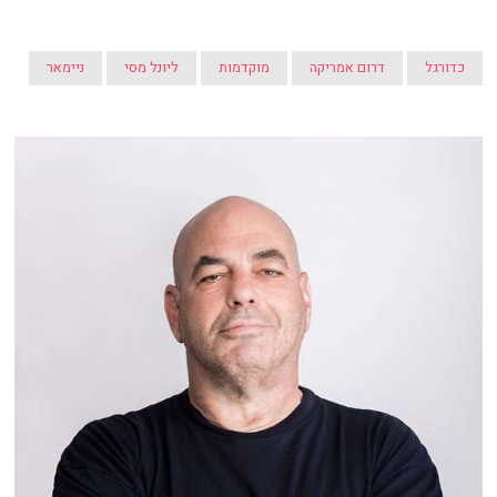
כדורגל
דרום אמריקה
מוקדמות
ליונל מסי
ניימאר