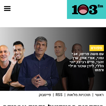
ספורט
עם משה פרימו, אבי
נמני, אורי אוזן, ערן
זהבי, חיים רביבו, יוני
הללי, לירן שכנר וגילי
ורמוט
ראשי
|
תוכניות מלאות
|
RSS
|
פייסבוק