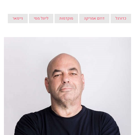
כדורגל
דרום אמריקה
מוקדמות
ליונל מסי
ניימאר