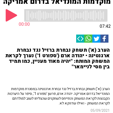
מוקדמות המונדיאל בדרום אמריקה
00:00
07:42
הערב (א') תשחק נבחרת ברזיל נגד נבחרת
ארגנטינה • יהודה ארם ('ספורט 1') נערך לקראת
המשחק המותח: "יהיה מאוד מעניין, כמו תמיד
בין מסי לניימאר"
הערב (א') תשחק נבחרת ברזיל נגד נבחרת ארגנטינה במסגרת מוקדמות
המונדיאל בדרום אמריקה. יהודה ארם, פרשן 'ספורט 1', סיפר על היערכות
הקבוצות לקראת המשחק והתייחס לשחקנים שהצליחו לשוב למולדתם
לקראת המשחק - ואילו שדווקא לא.
05/09/2021