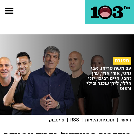
ספורט
עם משה פרימו, אבי
נמני, אורי אוזן, ערן
זהבי, חיים רביבו, יוני
הללי, לירן שכנר וגילי
ורמוט
ראשי
|
תוכניות מלאות
|
RSS
|
פייסבוק