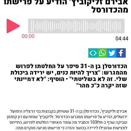
אבירם זליקוביץ' הודיע על פרישתו
מהכדורסל
00:00
04:44
הכדורסלן בן ה-31 סיפר על החלטתו לפרוש
מהמגרש: "צריך להיות כנים, יש ירידה ביכולת
שלי. זה לא בשליטתי" • הוסיף: "לא דמיינתי
שזה יקרה כ"כ מהר"
אבירם זליקוביץ', הכדורסלן בן ה-31 ששיחק בקבוצות בני הרצליה והפועל
ירושלים, הודיע על פרישתו ממגרש הכדורסל. זליקוביץ' שוחח עם רון קופמן
וצביקה שרף ב-103fm והסביר מה עומד מאחורי החלטתו לפרוש, התייחס
לפציעות שהובילו לירידה בכושר והודה כי פרישתו מגיעה מוקדם ממה