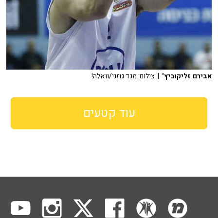
אבירם זליקוביץ'
| צילום: מגד גוזני/וואלה!
עוד קטעים