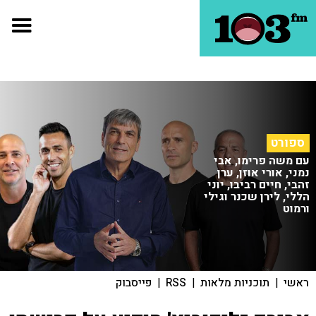
ספורט
עם משה פרימו, אבי
נמני, אורי אוזן, ערן
זהבי, חיים רביבו, יוני
הללי, לירן שכנר וגילי
ורמוט
ראשי
|
תוכניות מלאות
|
RSS
|
פייסבוק