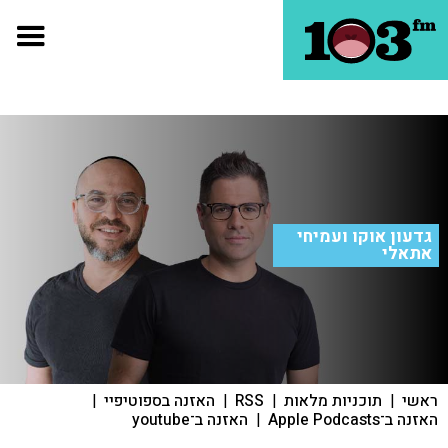
גדעון אוקו ועמיחי
אתאלי
ראשי
|
תוכניות מלאות
|
RSS
|
האזנה בספוטיפיי
|
האזנה ב־Apple Podcasts
|
האזנה ב־youtube