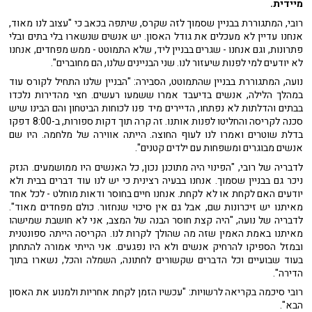
מיידית.
רובי, המתגוררת בבניין שסמוך לזה שקרס, שיתפה בכאב כי "עצוב לנו מאוד,
אנחנו עדיין לא מעכלים את גודל האסון. יש אנשים שנשארו בלי בתים ובלי
פתרונות, וגם אנחנו - שגרים בבניין ליד, שלא התמוטט - ממש מפחדים, אנחנו
לא יודעים למי לפנות שיעזור לנו. שני הבניינים שלנו, הם מחוברים".
נועה, המתגוררת בבניין שהתמוטט, הסבירה: "הבניין שלנו התחיל לקורס עוד
במהלך הלילה, אנשים בדיעבד אמרו ששמעו רעשים. חצי מהדירות נלכדו
בבתים והדלתות לא נפתחו, הדיירים מיד פנו לכוחות הביטחון והם הבינו שיש
סכנה לקריסה והחליטו לפנות אותנו. זה קרה תוך דקות ספורות, ב-8:00 דפקו
בדלת שוטרים ואמרו לנו לעוף החוצה. הייתה אווירה של מלחמה. היו שם
אנשים מבוגרים ומשפחות עם ילדים קטנים".
לדבריה של רובי, "הפינוי היה מתוכנן נכון, כל האנשים היו ממושמעים. הנזק
ניכר גם בבניין שסמוך. אנחנו בבעיה רצינית כי יש לנו עוד דברים בבית ולא
יודעים האם לקחת או לא לקחת. אנחנו חיים בחוסר ודאות מוחלט - לכל אחד
מאיתנו יש זיכרונות שם, אבל גם אין סיכוי שנחזור. כולם מפחדים מאוד".
לדבריה של נועה, "היה קצת חוסר הבנה של המצב, אני לא חושבת שמישהו
מאיתנו באמת האמין שזה מה שהולך לקרות לנו. הקריסה הייתה ספונטנית
ובמזל הספיקו להרחיק אנשים ולא היו נפגעים. אני הייתי אמורה להתחתן
בעוד שבועיים וכל הדברים שקשורים לחתונה, השמלה והכל, נשארו בתוך
הדירה".
רובי סיכמה בקריאה לרשויות: "עכשיו הזמן לקחת אחריות ולמנוע את האסון
הבא".