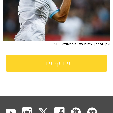
ערן זהבי
| צילום: רוי עלימה/פלאש90
עוד קטעים