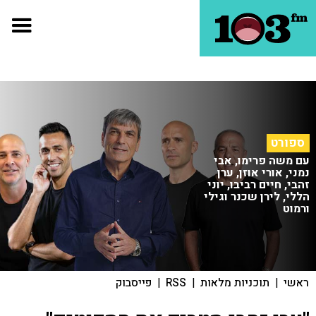
ספורט
עם משה פרימו, אבי
נמני, אורי אוזן, ערן
זהבי, חיים רביבו, יוני
הללי, לירן שכנר וגילי
ורמוט
ראשי
|
תוכניות מלאות
|
RSS
|
פייסבוק