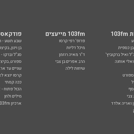
103
103fm מייעצים
פודקאסט
ע
פרופ' רפי קרסו
שבע תשע - 
ובן כספית
מיכל דליות
בן וינון, בקיצו
ל ואיל ברקוביץ'
ד"ר מאיה רוזמן
סג"ל וברקו -
ואלי אוחנה
הרב אפרים בן צבי
ספורט, בקיצו
שיחות לילה
שניים עד ארב
ספורט
קרסו יוצא לא
ל
ככה קמתי
סף
הכול פתוח - א
 צבי
מילים ולחן
ן ואריה אלדד
ארכיון 103fm