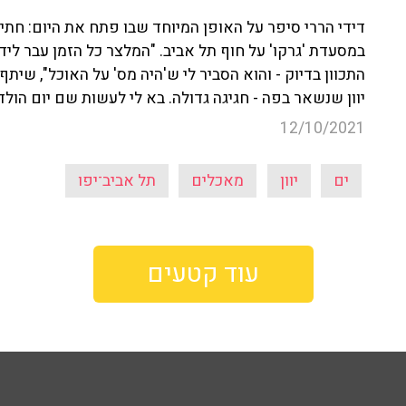
דידי הררי סיפר על האופן המיוחד שבו פתח את היום: חתי
במסעדת 'גרקו' על חוף תל אביב. "המלצר כל הזמן עבר לי
התכוון בדיוק - והוא הסביר לי ש'היה מס' על האוכל", שית
יוון שנשאר בפה - חגיגה גדולה. בא לי לעשות שם יום הולד
12/10/2021
ים
יוון
מאכלים
תל אביב־יפו
עוד קטעים