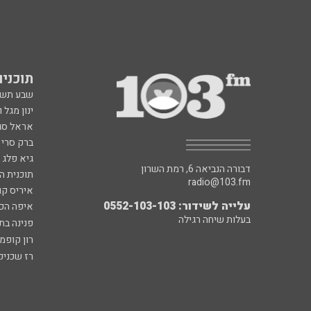
תוכניות fm
שבע תש
ינון מגל 
אראל סג"
ברק סרי 
גיא פלג
דבורה הנביאה 6, רמת השרון
תוכנית ה
radio@103.fm
איריס קו
עלייה לשידור: 0552-103-103
איפה הכ
בעלות שיחה רגילה
פנינה בת
רון קופמ
רז שכניק