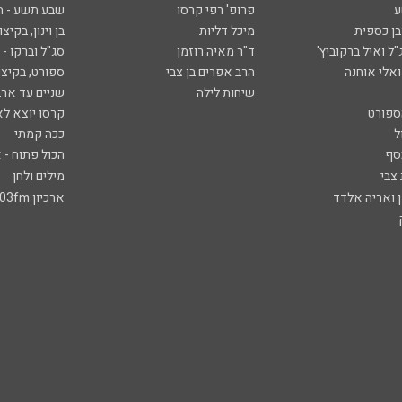
ע
פרופ' רפי קרסו
שבע תשע - 
ובן כספית
מיכל דליות
בן וינון, בקיצו
ל ואיל ברקוביץ'
ד"ר מאיה רוזמן
סג"ל וברקו -
ואלי אוחנה
הרב אפרים בן צבי
ספורט, בקיצו
שיחות לילה
שניים עד ארב
ספורט
קרסו יוצא לא
ל
ככה קמתי
סף
הכול פתוח - א
 צבי
מילים ולחן
ן ואריה אלדד
ארכיון 103fm