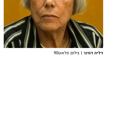
דליה דורנר
| צילום: פלאש90