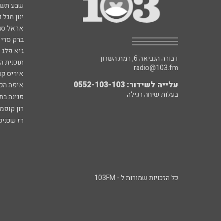
שבע תש
ינון מגל 
אראל סג"
ברק סרי 
גיא פלג
דבורה הנביאה 6, רמת השרון
תוכנית ה
radio@103.fm
איריס קו
עלייה לשידור: 0552-103-103
איפה הכ
בעלות שיחה רגילה
פנינה בת
רון קופמ
רז שכניק
כל הזכויות שמורות ל - 103FM