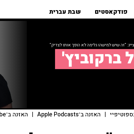
פודקאסטים
שבת עברית
ייג: "זה שיש למישהו גלימה לא הופך אותו לצדיק"
 ברקוביץ'
ספוטיפיי
|
האזנה ב־Apple Podcasts
|
האזנה ב־youtube