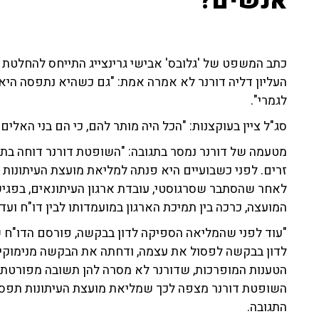
אנשים?"
כתב המשפט של 'גלובס' אבישי גרינצייג התייחס להחלטת
העליון דליה דורנר לא אמרה אמת: "גם כשהיא נתפסה ה
לגמרי".
סג"ל ציין בעוקצנות: "הכל היה מותר להם, כי הם בני האלים"
מטעמה של דורנר נמסר בתגובה: "השופטת דורנר דוחה בת
זרים. לפני כשבועיים היא פנתה למליאת מועצת העיתונות
לאחר שהסתבר שסרגוסטי, עובדת ארגון העיתונאים, בפג
המועצה, כרכה בין תמיכת הארגון במועמדותו לבין דו"ח ועד
"עוד לפני שהמליאה הספיקה לדון בבקשה, פורסם הדו"ח ש
לדון בבקשה לפסול את עצמה, ודחתה את הבקשה מנימוקים
הטענות המופרכות, שדורנר לא מסרה להן תשובה מפורטת
השופטת דורנר מצפה לכך שמליאת מועצת העיתונות תפסול
התגובה.