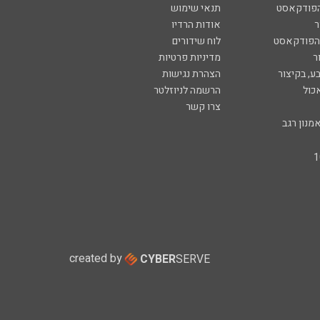
הפודקאסט
תנאי שימוש
ר
אודות הרדיו
 הפודקאסט
לוח שידורים
ר
מדיניות פרטיות
ע, בקיצור
הצהרת נגישות
כול
הרשמה לניוזלטר
צרו קשר
מנון רגב
created by
CYBER
SERVE