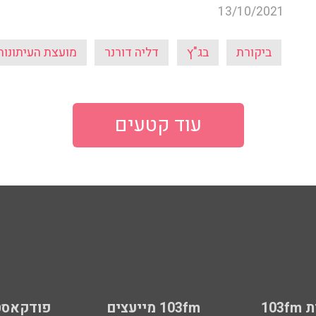
13/10/2021
ביקורת
בג"ץ
דליה דורנר
מועצת העיתונות
עוד קטעים
103
103fm מייעצים
פודקאסט