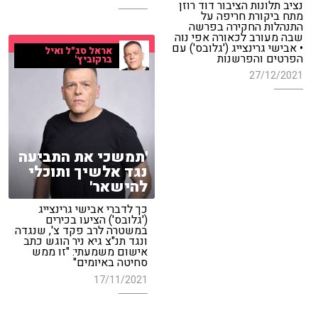
נציב תלונות הציבור דוד רוזן
מתח ביקורת חריפה על
התנהלות החקירה בפרשה
שבה מעורב לכאורה אפי נוה
• אבישי גרינצייג ('גלובס') עם
אראל סג"ל ואיל
הפרטים והפרשנות
ברקוביץ'
27/12/2021
'תמשכי את התביעה
נגד אלשיך ותוכלי
להישאר'
כך לדברי אבישי גרינצייג
('גלובס') הציעו בכירים
במשטרה לרב פקד צ', שנגדה
ונגד תנ"צ גיא ניר הוגש כתב
אישום משמעתי: "זו ממש
סחיטה באיומים"
17/11/2021