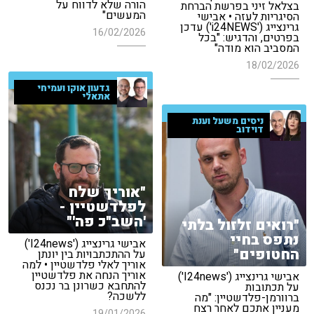
הורה שלא לדווח על
בצלאל זיני בפרשת הברחת
המעשים"
הסיגריות לעזה • אבישי
גרינצייג ('i24NEWS') עדכן
16/02/2026
בפרטים, והדגיש: "בכל
המסביב הוא מודה"
18/02/2026
גדעון אוקו ועמיחי
אתאלי
ניסים משעל וענת
דוידוב
"אוריך שלח
לפלדשטיין -
'השב"כ פה'"
"רואים זלזול בלתי
נתפס בחיי
אבישי גרינצייג ('I24news')
החטופים"
על ההתכתבויות בין יונתן
אוריך לאלי פלדשטיין • למה
אוריך הנחה את פלדשטיין
אבישי גרינצייג ('I24news')
להתחבא כשרונן בר נכנס
על תכתובות
ללשכה?
ברוורמן-פלדשטיין: "מה
מעניין אתכם לאחר רצח
19/01/2026