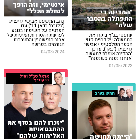
אינטימי, וזה הופך
לנחלת הכלל"
"המדינה די
התפתלה בהסבר
כתב המשפט אבישי גרינצייג
שלה"
('גלובס' ו'כאן 11') עם
הפרטים על חשיפתו בנוגע
שופטי בג"ץ ביקרו את
לפרשת ההטרדות המיניות של
הממשלה על דחיית פנוי
אבנר הופשטיין והתערבות
הכפר הפלסטיני • אבישי
הגורמים בפרשה
גרינצייג ('כאן'), עדכן:
04/03/2024
"המדינה אומרת למעשה
'אנחנו נפנה כשנפנה'"
01/05/2023
אראל סג"ל ואיל
ברקוביץ'
חמש בערב
"יזכרו להם בסוף את
ההתבטאויות
האלימות שלהם"
"הייתה תחושה