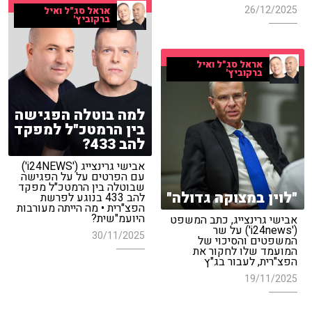
26/12/2025
אראל סג"ל ואיל
ברקוביץ'
אראל סג"ל ואיל
ברקוביץ'
למה בוטלה הפגישה
בין הרמטכ"ל למפקד
להב 433?
אבישי גרינצייג ('i24NEWS')
עם הפרטים על על הפגישה
שבוטלה בין הרמטכ"ל מפקד
"לוין במצוקה גדולה"
להב 433 בנוגע לפרשת
הפצ"רית • מה הייתה מעורבות
היועמ"שית?
אבישי גרינצייג, כתב המשפט
('i24news') על שר
30/11/2025
המשפטים והסיכוי של
המועמד שלו לחקור את
הפצ"רית, לעבור בג"ץ
19/11/2025