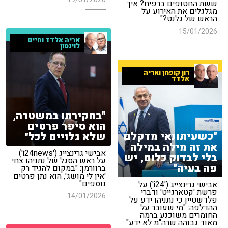
ששת החטופים ברפיח? איך
מגלגלים את האירוע על
הראש של גלנט?"
15/01/2026
אריה אלדד וחיים
לוינסון
רון קופמן ואריה
אלדד
"בחקירתו במשטרה,
הוא סיפר פרטים
"כשעיתונאי מדקלם
שלא גלויים לכל"
את זה מילה במילה
אבישי גרינצייג ('i24news')
בלי לבדוק כלום, יש
על ראש הסגל של נתניהו צחי
פה בעיה"
ברוורמן: "במקום להגיד רק
'אין לי מושג', הוא נתן פרטים
נוספים"
אבישי גרינצייג ('i24') על
פרשת 'קטארגייט' ודברי
14/01/2026
פלדשטיין כי נתניהו ידע על
ההדלפה: "מי שעובר על
החומרים משוכנע ברמה
מאוד גבוהה שרה"מ לא ידע"