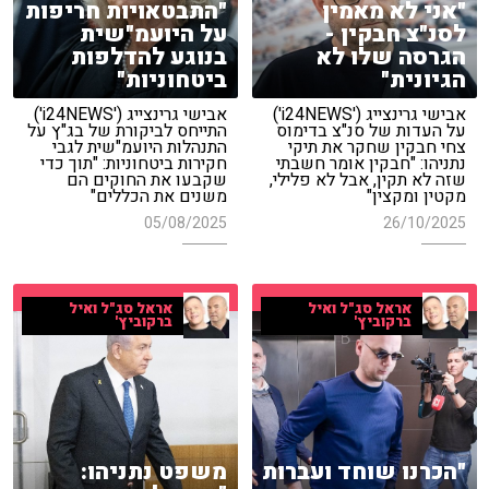
"אני לא מאמין
"התבטאויות חריפות
לסנ"צ חבקין -
על היועמ"שית
הגרסה שלו לא
בנוגע להדלפות
הגיונית"
ביטחוניות"
אבישי גרינצייג ('i24NEWS')
אבישי גרינצייג ('i24NEWS')
על העדות של סנ"צ בדימוס
התייחס לביקורת של בג"ץ על
צחי חבקין שחקר את תיקי
התנהלות היועמ"שית לגבי
נתניהו: "חבקין אומר חשבתי
חקירות ביטחוניות: "תוך כדי
שזה לא תקין, אבל לא פלילי,
שקבעו את החוקים הם
מקטין ומקצין"
משנים את הכללים"
05/08/2025
26/10/2025
אראל סג"ל ואיל
אראל סג"ל ואיל
ברקוביץ'
ברקוביץ'
"הכרנו שוחד ועברות
משפט נתניהו: