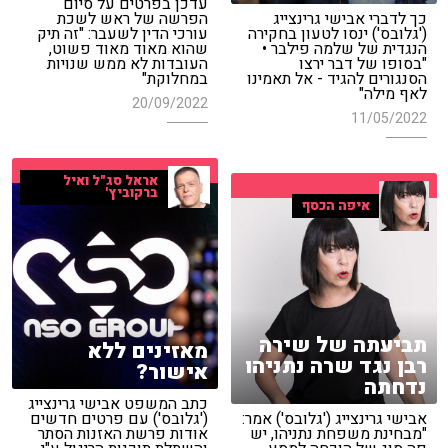
עדכן בפרטים על סיום
כך לדברי אבישי גרינצייג
הפרשה של ראש לשכת
('גלובס') ינסו לטעון בחקירה
עורכי הדין לשעבר: "זה תיק
הנגדית של שלמה פילבר •
שהוא מאוד מאוד פשוט,
"בסופו של דבר ירצו
העובדות לא ממש שנויות
הסנגורים להגיד - אל תאמינו
במחלוקת"
לאף מילה"
20/09/2022
11/05/2022
אראל סג"ל ואיל
ברקוביץ'
איפה הכסף
תביעתה של שירה
מאזינים ללא
רבן נגד שרה נתניהו
אישור?
נדחתה
כתב המשפט אבישי גרינצייג
אבישי גרינצייג ('גלובס') אמר:
('גלובס') עם פרטים חדשים
"מבחינת משפחת נתניהו, יש
אודות פרשת האזנות הסתר