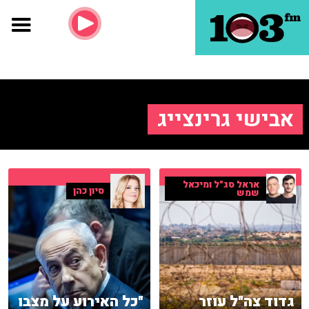
אבישי גרינצייג
אראל סג"ל ומיכאל
סיון כהן
שמש
גדוד צה"ל עוזר
"כל האירוע על מצבו