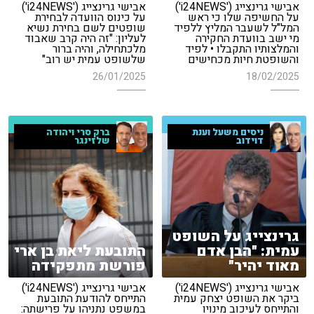
אבישי גרינצייג ('i24NEWS')
אבישי גרינצייג ('i24NEWS')
על החשיפה שלו כי ראש
על כינוס הוועדה לבחירת
המל"ל לשעבר המליץ ללפיד
שופטים לשם בחירת נשיא
מי ישב בוועדת החקירה
לעליון: "זה היה קרב שאבוד
והמלצותיו התקבלו • לפיד
מלכתחילה, והיה ברור
והשופטת חיות מכחישים
שלשופט עמית יש רוב"
26/01/2025
18/02/2025
ברק סרי ויהודה
ניסים משעל וענת
שלזינגר
דוידוב
גרינצייג על השופט
עמית: "הבן אדם
התובעת ליאת בן ארי
מאוד יהיר"
פורשת מתפקידה
אבישי גרינצייג ('i24NEWS')
אבישי גרינצייג ('i24NEWS')
ביקר את השופט יצחק עמית
התייחס להודעת התובעת
והתייחס לעיכוב מינויו
במשפט נתניהו על פרישתה: