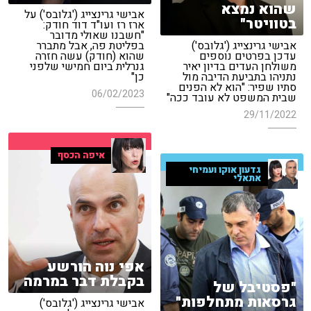
שהוא נמצא
אבישי גרינצייג ('גלובס') על
בטוויטר"
ארז רז ועו"ד דוד חודק:
"חשבנו שאולי מדובר
אבישי גרינצייג ('גלובס')
בפליטת פה, אבל מתברר
עדכן בפרטים נוספים
שהוא (חודק) עשה חזרה
משולחן העדים בדיון יאיר
גנרלית ביום חמישי שלפני
נתניהו בתביעת הדיבה מול
כן"
סתיו שפיר: "הוא לא הפנים
06/02/2023
שבית המשפט לא עובד ככה"
29/11/2022
איפה הכסף
גדעון אוקו ועמיחי
אתאלי
אפי נוה הורשע
בקבלת דבר במרמה
"פסטיבל של
גרסאות מתחלפות"
אבישי גרינצייג ('גלובס')