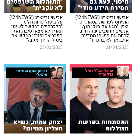
מיסוי, כעת גם
"התנהלות השופטים
מסירת מידע סודי"
לא עקבית"
אבישי גרינצייג ('i24NEWS')
אבישי גרינצייג ('i24NEWS')
התייחס לפרשת קטארגייט
על ביטול עדות רה"מ:
וציין: "מגע עם סוכן חוץ,
"מלכתחילה בבקשה לשינוי
אנשים חושבים שזה חייב
תאריך לא מצאו סיבה, ואז
להיות עם מישהו ממדינת
בפברואר נתניהו מבקש את
אויב, אך לא בהכרח"
ביטול הדיון ומקבל"
25/02/2025
01/04/2025
אראל סג"ל ואיל
גדעון אוקו ועמיחי
ברקוביץ'
אתאלי
התפתחות בפרשת
יצחק עמית, נשיא
הצוללות
העליון מהיום?