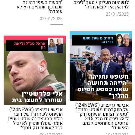
לנשיאות העליון • טען: "ליריב
"הבעיה בעיניי היא זה
לוין אין איך לצאת מזה"
שבמשך שנתיים היא לא
עובדת"
23/01/2025
02/01/2025
ניסים משעל וענת
דוידוב
אראל סג"ל וליאת
רון
משפט נתניהו:
"הייתה תחושה
שאנו כפסע מסיום
אלי פלדשטיין
ההליך"
שוחרר למעצר בית
אבישי גרינצייג ('i24NEWS')
על התקדמות משפט נתניהו:
אבישי גרינצייג ('i24NEWS')
"נתניהו וצוותו התייחסו רק
התייחס לשחרורו של דובר
ל־23 פריטים מכל 315
רה"מ ממעצר: "השופט שטיין
פריטים המיוחסים לכתב
אומר שפלדשטיין לא יכול
האישום"
כבר לעשות נזק נוסף"