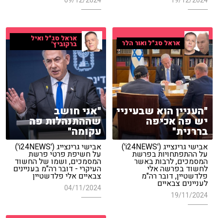
09/12/2024
19/12/2024
אראל סג"ל ואיל
אראל סג"ל ואור הלר
ברקוביץ'
"העניין הוא שבעיניי
"אני חושב
יש פה אכיפה
שההתנהלות פה
בררנית"
עקומה"
אבישי גרינצייג ('i24NEWS')
אבישי גרינצייג ('i24NEWS')
על ההתפתחויות בפרשת
על חשיפת פרטי פרשת
המסמכים, לרבות באשר
המסמכים, ושמו של החשוד
לחשוד בפרשה אלי
העיקרי - דובר רה"מ בעניינים
פלדשטיין, דובר רה"מ
צבאיים אלי פלדשטיין
לעניינים צבאיים
04/11/2024
19/11/2024