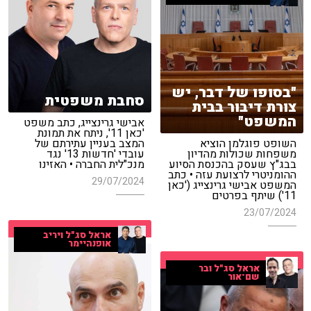
"בסופו של דבר, יש
סחבת משפטית
צורת דיבור בבית
המשפט"
אבישי גרינצייג, כתב משפט
'כאן 11', ניתח את תמונת
השופט פוגלמן הוציא
המצב בעניין עתירתם של
משפחות שכולות מהדיון
עובדי 'חדשות 13' נגד
בבג"ץ שעסק בהכנסת הסיוע
מנכ"לית החברה • האזינו
ההומניטרי לרצועת עזה • כתב
29/07/2024
המשפט אבישי גרינצייג ('כאן
11') שיתף בפרטים
23/07/2024
אראל סג"ל ויריב
אופנהיימר
אראל סג"ל ובר
שם־אור