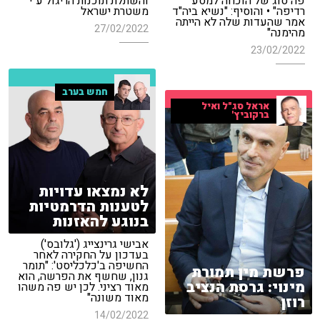
פה סוג של הוכחה למסע
והשתלת תוכנות הריגול ע"י
רדיפה" • והוסיף: "נשיא ביה"ד
משטרת ישראל
אמר שהעדות שלה לא הייתה
27/02/2022
מהימנה"
23/02/2022
חמש בערב
אראל סג"ל ואיל
ברקוביץ'
לא נמצאו עדויות
לטענות הדרמטיות
בנוגע להאזנות
אבישי גרינצייג ('גלובס')
בעדכון על החקירה לאחר
החשיפה ב'כלכליסט': "תומר
פרשת מין תמורת
גנון, שחשף את הפרשה, הוא
מינוי: גרסת הנציב
מאוד רציני. לכן יש פה משהו
מאוד משונה"
רוזן
14/02/2022