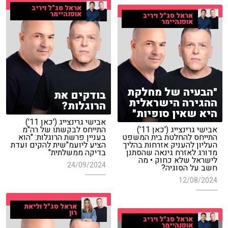
אראל סג"ל ויריב
אופנהיימר
אראל סג"ל ויריב
אופנהיימר
"הבעיה של מחלקת
בודקים את
ההגירה הישראלית
הרוגלות?
היא שאין סופיות"
אבישי גרינצייג ('כאן 11')
אבישי גרינצייג ('כאן 11')
התייחס לבקשתו של רה"מ
התייחס להחלטת בית המשפט
בעניין פרשת הרוגלות: "הוא
העליון להעניק אזרחות בהליך
הציע ליועמ"שית להקים ועדת
מדורג לאזרח גינאה שהסתנן
בדיקה ממשלתית"
לישראל שלא כחוק • מה
24/09/2024
חשב על הסוגיה?
12/08/2024
אראל סג"ל וליאת
רון
אראל סג"ל ויריב
אופנהיימר