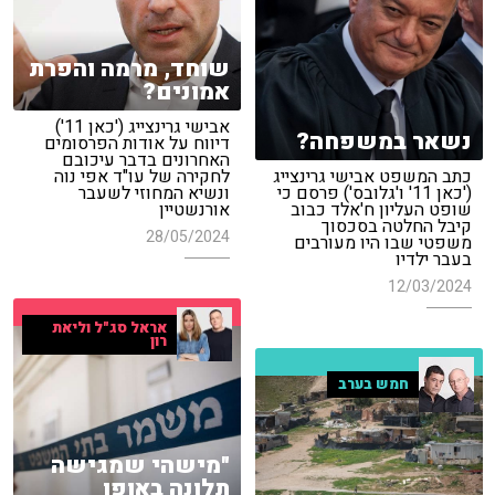
שוחד, מרמה והפרת
אמונים?
אבישי גרינצייג ('כאן 11')
נשאר במשפחה?
דיווח על אודות הפרסומים
האחרונים בדבר עיכובם
כתב המשפט אבישי גרינצייג
לחקירה של עו"ד אפי נוה
('כאן 11' ו'גלובס') פרסם כי
ונשיא המחוזי לשעבר
שופט העליון ח'אלד כבוב
אורנשטיין
קיבל החלטה בסכסוך
28/05/2024
משפטי שבו היו מעורבים
בעבר ילדיו
12/03/2024
אראל סג"ל וליאת
רון
חמש בערב
"מישהי שמגישה
תלונה באופן