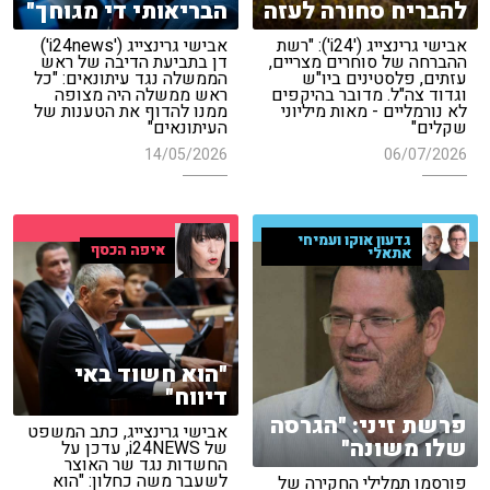
להבריח סחורה לעזה
הבריאותי די מגוחך"
אבישי גרינצייג ('i24'): "רשת
אבישי גרינצייג ('i24news')
ההברחה של סוחרים מצריים,
דן בתביעת הדיבה של ראש
עזתים, פלסטינים ביו"ש
הממשלה נגד עיתונאים: "כל
וגדוד צה"ל. מדובר בהיקפים
ראש ממשלה היה מצופה
לא נורמליים - מאות מיליוני
ממנו להדוף את הטענות של
שקלים"
העיתונאים"
14/05/2026
06/07/2026
גדעון אוקו ועמיחי
איפה הכסף
אתאלי
"הוא חשוד באי
דיווח"
פרשת זיני: "הגרסה
אבישי גרינצייג, כתב המשפט
שלו משונה"
של i24NEWS, עדכן על
החשדות נגד שר האוצר
לשעבר משה כחלון: "הוא
פורסמו תמלילי החקירה של