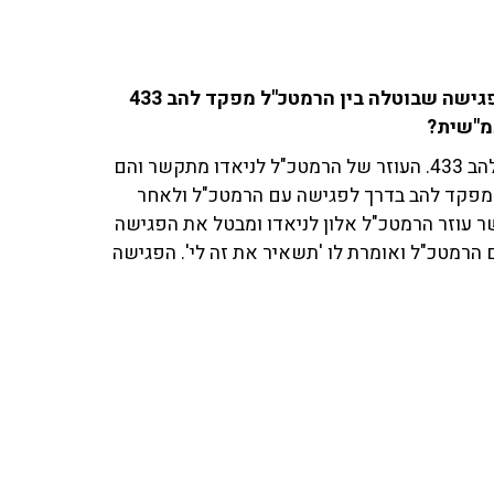
אבישי גרינצייג ('I24NEWS') עם חשיפה דרמטית על הפגישה שבוטלה בין הרמטכ"ל מפקד להב 433
מ"שית?
"הרמטכ"ל פונה למפכ"ל, המפכ"ל אומר לו לפנות למפקד להב 433. העוזר של הרמטכ"ל לניאדו מתקשר והם
וקר של ה-19 באוקטובר, בעוד מפקד להב בדרך לפגישה עם הרמטכ"ל ולאחר
ן במשטרה עוברות 20 דקות ומתקשר עוזר הרמטכ"ל אלון לניאדו ומבטל את הפגישה
ת מדברת עם הרמטכ"ל ואומרת לו 'תשאיר את זה לי'. הפגישה