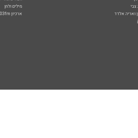
 צבי
מילים ולחן
ן ואריה אלדד
ארכיון 103fm