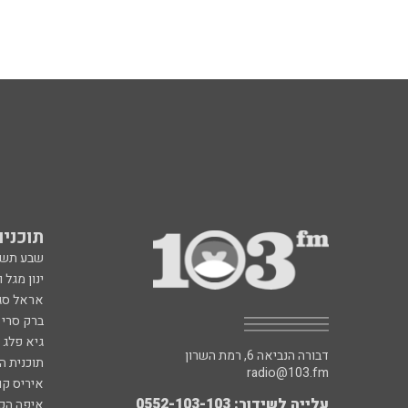
תוכניות fm
שבע תש
ינון מגל 
אראל סג"
ברק סרי 
גיא פלג
דבורה הנביאה 6, רמת השרון
תוכנית ה
radio@103.fm
איריס קו
עלייה לשידור: 0552-103-103
איפה הכ