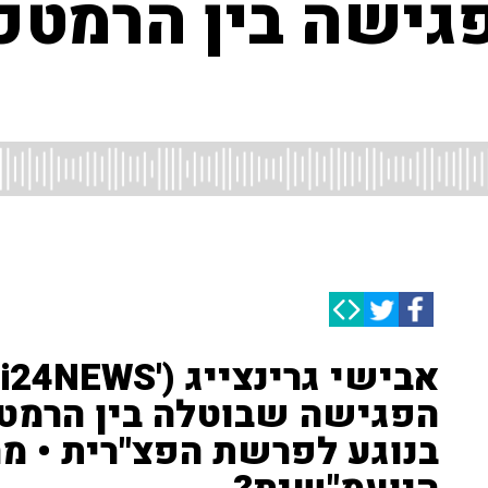
גישה בין הרמטכ
א
בנוגע לפרשת הפצ"רית • מה