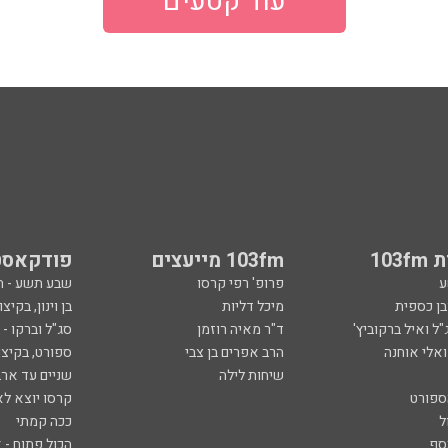
עוד קטעים
103
103fm מייעצים
פודקאסט
ע
פרופ' רפי קרסו
שבע תשע - 
ובן כספית
מיכל דליות
בן וינון, בקיצו
ל ואיל ברקוביץ'
ד"ר מאיה רוזמן
סג"ל וברקו -
ואלי אוחנה
הרב אפרים בן צבי
ספורט, בקיצו
שיחות לילה
שניים עד ארב
ספורט
קרסו יוצא לא
ל
ככה קמתי
סף
הכול פתוח - א