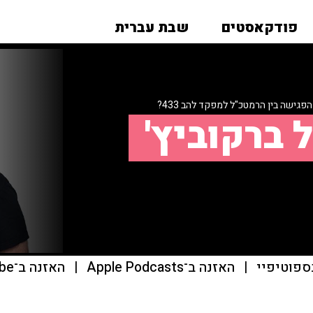
פודקאסטים
שבת עברית
פגישה בין הרמטכ"ל למפקד להב 433?
 ברקוביץ'
ספוטיפיי
|
האזנה ב־Apple Podcasts
|
האזנה ב־youtube