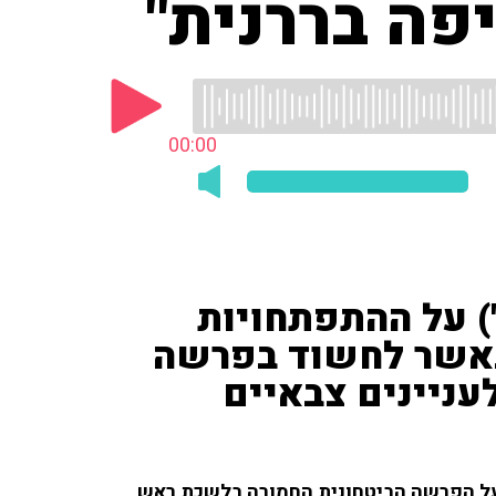
פה בררנית"
00:00
בישי גרינצייג ('i24NEWS') על ההתפתחויות
באשר לחשוד בפרשה
עניינים צבאיים
 על הפרשה הביטחונית החמורה בלשכת ראש