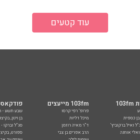
עוד קטעים
103
103fm מייעצים
פודקאסט
ע
פרופ' רפי קרסו
שבע תשע - 
ובן כספית
מיכל דליות
בן וינון, בקיצו
ל ואיל ברקוביץ'
ד"ר מאיה רוזמן
סג"ל וברקו -
ואלי אוחנה
הרב אפרים בן צבי
ספורט, בקיצו
שיחות לילה
שניים עד ארב