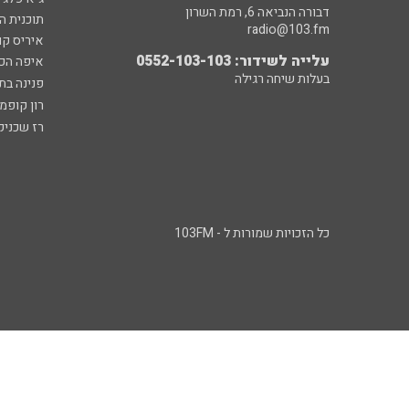
דבורה הנביאה 6, רמת השרון
תוכנית ה
radio@103.fm
איריס קו
עלייה לשידור: 0552-103-103
איפה הכ
בעלות שיחה רגילה
פנינה בת
רון קופמ
רז שכניק
כל הזכויות שמורות ל - 103FM