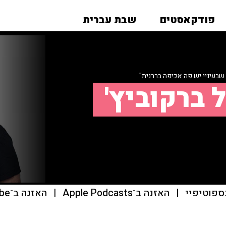
פודקאסטים
שבת עברית
 שבעיניי יש פה אכיפה בררנית"
 ברקוביץ'
ספוטיפיי
|
האזנה ב־Apple Podcasts
|
האזנה ב־youtube