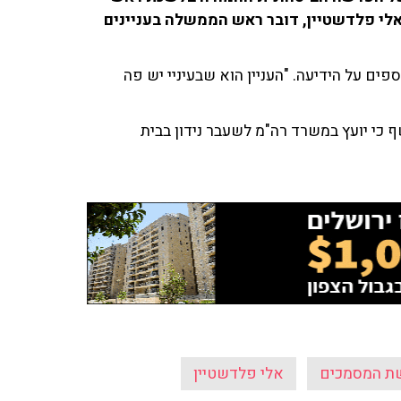
לי פלדשטיין, דובר ראש הממשלה בעניינים
'i24NEWS') הביא פרטים נוספים על הידיעה. "העניין הוא שבעיניי יש פה
כי יועץ במשרד רה"מ לשעבר נידון בבית
ת המסמכים
אלי פלדשטיין