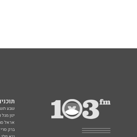
תוכניות fm
שבע תש
ינון מגל 
אראל סג"
ברק סרי 
גיא פלג