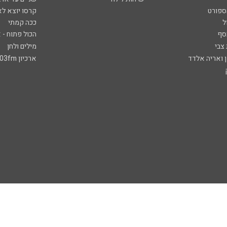
ספורט
קרסו יוצא לא
ל
ככה קמתי
סף
הכול פתוח - א
 צבי
מילים ולחן
ן ואריה אלדד
ארכיון 103fm