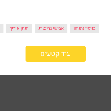
בנימין נתניהו
אבישי גרינצייג
יונתן אוריך
עוד קטעים