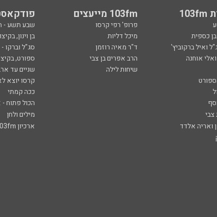
103
103fm מייעצים
פודקאסט
ע
פרופ' רפי קרסו
שבע תשע - 
ובן כספית
מיכל דליות
בן וינון, בקיצו
ל ואיל ברקוביץ'
ד"ר מאיה רוזמן
סג"ל וברקו -
ואלי אוחנה
הרב אפרים בן צבי
ספורט, בקיצו
שיחות לילה
שניים עד ארב
ספורט
קרסו יוצא לא
ל
ככה קמתי
סף
הכול פתוח - א
 צבי
מילים ולחן
ן ואריה אלדד
ארכיון 103fm