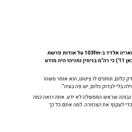
אבישי גרינצייג (כתב משפט 'i24') שוחח עם רון קופמן ואריה אלדד ב-103fm על אודות פרשת
קטארגייט ודבריו של אלי פלדשטיין לעמרי אסנהיים ('כאן 11') כי רה"מ בנימין נתניהו היה מודע
ק כלום, ונותנים לו ציטוט, הוא אומר משהו
ה בלי לבדוק כלום, יש פה בעיה".
ד גבוהה שראש הממשלה לא ידע. אתה רואה כמה
כדי לעקוף את הצנזורה. למה אתם כל כך