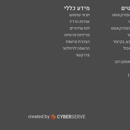
ים
מידע כללי
הפודקאסט
תנאי שימוש
ר
אודות הרדיו
 הפודקאסט
לוח שידורים
ר
מדיניות פרטיות
ע, בקיצור
הצהרת נגישות
כול
הרשמה לניוזלטר
צרו קשר
מנון רגב
created by
CYBER
SERVE