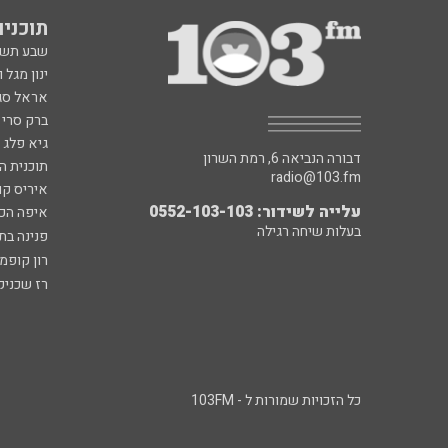
תוכניות fm
שבע תש
ינון מגל 
אראל סג"
ברק סרי 
גיא פלג
דבורה הנביאה 6, רמת השרון
תוכנית ה
radio@103.fm
איריס קו
עלייה לשידור: 0552-103-103
איפה הכ
בעלות שיחה רגילה
פנינה בת
רון קופמ
רז שכניק
כל הזכויות שמורות ל - 103FM