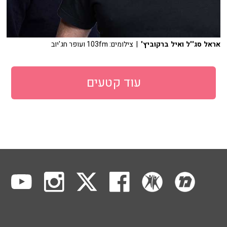
אראל סג''ל ואיל ברקוביץ'
| צילומים: 103fm ועופר חג'יוב
עוד קטעים