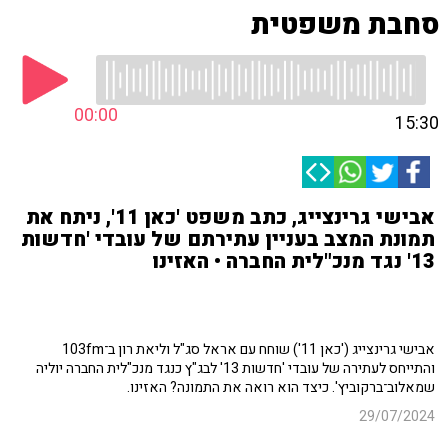
סחבת משפטית
00:00
15:30
אבישי גרינצייג, כתב משפט 'כאן 11', ניתח את
תמונת המצב בעניין עתירתם של עובדי 'חדשות
13' נגד מנכ"לית החברה • האזינו
אבישי גרינצייג ('כאן 11') שוחח עם אראל סג"ל וליאת רון ב־103fm
והתייחס לעתירה של עובדי 'חדשות 13' לבג"ץ כנגד מנכ"לית החברה יוליה
שמאלוב־ברקוביץ'. כיצד הוא רואה את התמונה? האזינו.
29/07/2024