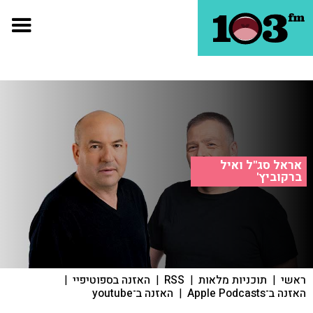
אראל סג"ל ואיל
ברקוביץ'
ראשי
|
תוכניות מלאות
|
RSS
|
האזנה בספוטיפיי
|
האזנה ב־Apple Podcasts
|
האזנה ב־youtube