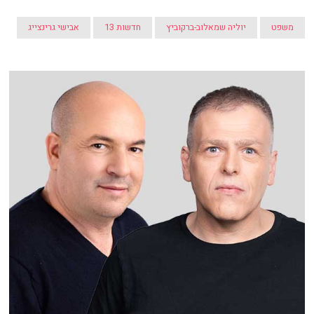
משפט
יוליה שמאלוב-ברקוביץ
חדשות 13
אבישי גרינצייג