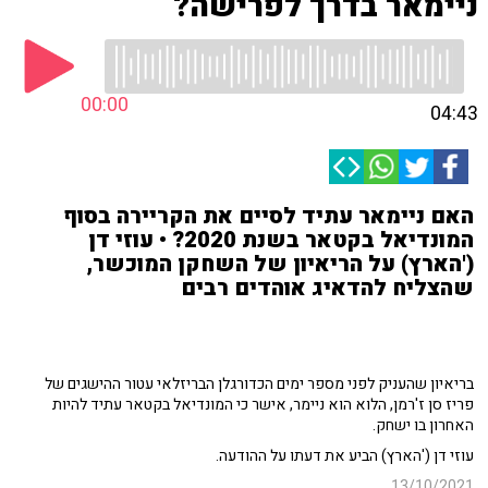
ניימאר בדרך לפרישה?
00:00
04:43
האם ניימאר עתיד לסיים את הקריירה בסוף
המונדיאל בקטאר בשנת 2020? • עוזי דן
('הארץ) על הריאיון של השחקן המוכשר,
שהצליח להדאיג אוהדים רבים
בריאיון שהעניק לפני מספר ימים הכדורגלן הבריזלאי עטור ההישגים של
פריז סן ז'רמן, הלוא הוא ניימר, אישר כי המונדיאל בקטאר עתיד להיות
האחרון בו ישחק.
עוזי דן ('הארץ) הביע את דעתו על ההודעה.
13/10/2021