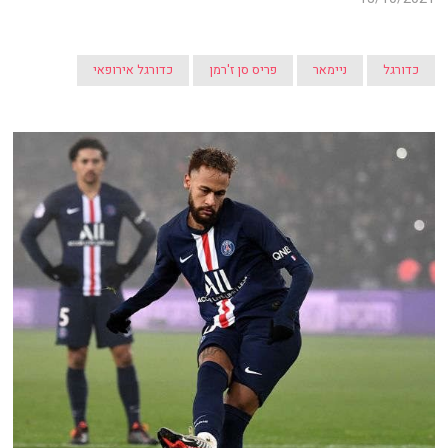
כדורגל
ניימאר
פריס סן ז'רמן
כדורגל אירופאי