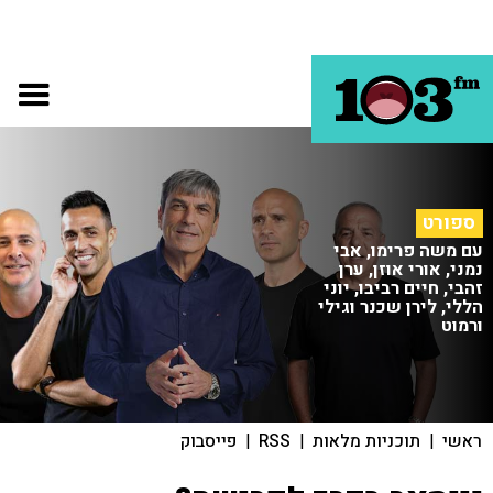
ספורט
עם משה פרימו, אבי
נמני, אורי אוזן, ערן
זהבי, חיים רביבו, יוני
הללי, לירן שכנר וגילי
ורמוט
ראשי
|
תוכניות מלאות
|
RSS
|
פייסבוק