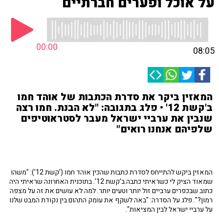
על אוכל ופערים חברתיים
00:00
08:05
המאזין ביקר את סדרת הכתבות של אוהד חמו
ב'קשת 12' • פלג בתגובה: "לא הבנת. חמו רצה
שנבין את ערביי ישראל מעבר לסטראוטיפים
שלפיהם אנחנו רואים"
המאזין ביקש להתייחס לסדרת כתבות שהכין אוהד חמו ('קשת 12'): "משהו
שמאוד הציק לי כשראיתי כתבה ב'קשת 12'. בתוכנית האחרונה שראיתי היה
כתוב שבכפרים ערביים זול יותר וטעים יותר. למה לא עושים את זה על מצפה
רמון?". פלג על הסדרה: "באה לשקף את עומק התהום בין נקודת המבט שלנו
על ערביי ישראל לבין המציאות".