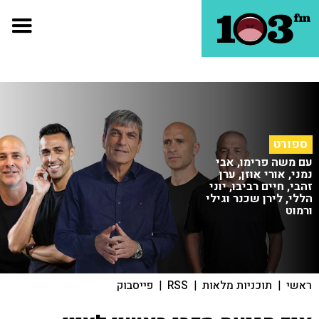
ספורט
עם משה פרימו, אבי
נמני, אורי אוזן, ערן
זהבי, חיים רביבו, יוני
הללי, לירן שכנר וגילי
ורמוט
ראשי
|
תוכניות מלאות
|
RSS
|
פייסבוק